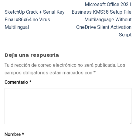
Microsoft Office 2021
SketchUp Crack + Serial Key
Business KMS38 Setup File
Final x86x64 no Virus
Multilanguage Without
Multilingual
OneDrive Silent Activation
Script
Deja una respuesta
Tu dirección de correo electrónico no será publicada.
Los
campos obligatorios están marcados con
*
Comentario
*
Nombre
*