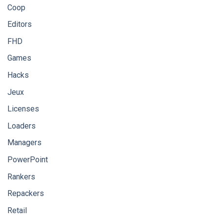
Coop
Editors
FHD
Games
Hacks
Jeux
Licenses
Loaders
Managers
PowerPoint
Rankers
Repackers
Retail