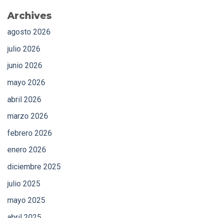
Archives
agosto 2026
julio 2026
junio 2026
mayo 2026
abril 2026
marzo 2026
febrero 2026
enero 2026
diciembre 2025
julio 2025
mayo 2025
abril 2025