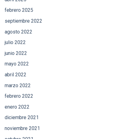
febrero 2025
septiembre 2022
agosto 2022
julio 2022
junio 2022
mayo 2022
abril 2022
marzo 2022
febrero 2022
enero 2022
diciembre 2021
noviembre 2021