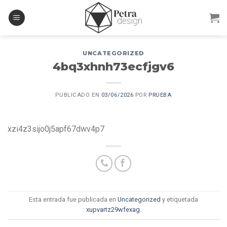
Skip
to
content
UNCATEGORIZED
4bq3xhnh73ecfjgv6
PUBLICADO EN
03/06/2026
POR
PRUEBA
xzi4z3sijo0j5apf67dwv4p7
Esta entrada fue publicada en
Uncategorized
y etiquetada
xupvartz29wfexag
.