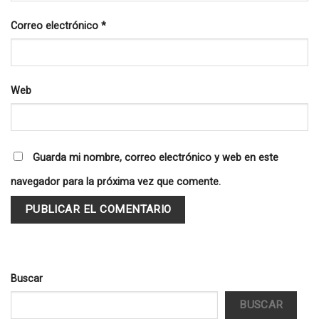
Correo electrónico
*
Web
Guarda mi nombre, correo electrónico y web en este
navegador para la próxima vez que comente.
Buscar
BUSCAR