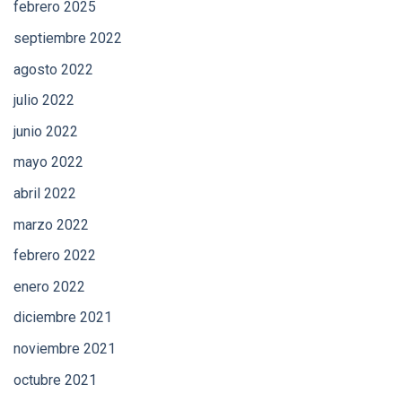
febrero 2025
septiembre 2022
agosto 2022
julio 2022
junio 2022
mayo 2022
abril 2022
marzo 2022
febrero 2022
enero 2022
diciembre 2021
noviembre 2021
octubre 2021