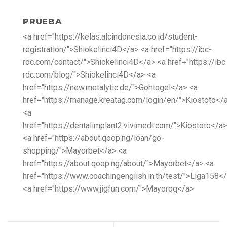
PRUEBA
<a href="https://kelas.alcindonesia.co.id/student-
registration/">Shiokelinci4D</a> <a href="https://ibc-
rdc.com/contact/">Shiokelinci4D</a> <a href="https://ibc
rdc.com/blog/">Shiokelinci4D</a> <a
href="https://new.metalytic.de/">Gohtogel</a> <a
href="https://manage.kreatag.com/login/en/">Kiostoto</
<a
href="https://dentalimplant2.vivimedi.com/">Kiostoto</a>
<a href="https://about.qoop.ng/loan/go-
shopping/">Mayorbet</a> <a
href="https://about.qoop.ng/about/">Mayorbet</a> <a
href="https://www.coachingenglish.in.th/test/">Liga158<
<a href="https://www.jigfun.com/">Mayorqq</a>