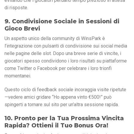
evitando che i giocatori perdano tempo prezioso in attesa
di risposte.
9. Condivisione Sociale in Sessioni di
Gioco Brevi
Un aspetto unico della community di WinsPark è
l’integrazione con pulsanti di condivisione sui social media
nelle pagine delle slot. Dopo una breve serie di vincite, i
giocatori spesso condividono i loro risultati su piattaforme
come Twitter o Facebook per celebrare i loro trionfi
momentanei.
Questo ciclo di feedback sociale incoraggia visite ripetute
—vedere amici gridare “Ho appena vinto €500!” può
spingerti a tornare sul sito per un’altra sessione rapida.
10. Pronto per la Tua Prossima Vincita
Rapida? Ottieni il Tuo Bonus Ora!