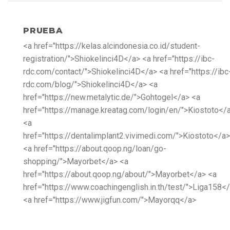
PRUEBA
<a href="https://kelas.alcindonesia.co.id/student-
registration/">Shiokelinci4D</a> <a href="https://ibc-
rdc.com/contact/">Shiokelinci4D</a> <a href="https://ibc
rdc.com/blog/">Shiokelinci4D</a> <a
href="https://new.metalytic.de/">Gohtogel</a> <a
href="https://manage.kreatag.com/login/en/">Kiostoto</
<a
href="https://dentalimplant2.vivimedi.com/">Kiostoto</a>
<a href="https://about.qoop.ng/loan/go-
shopping/">Mayorbet</a> <a
href="https://about.qoop.ng/about/">Mayorbet</a> <a
href="https://www.coachingenglish.in.th/test/">Liga158<
<a href="https://www.jigfun.com/">Mayorqq</a>