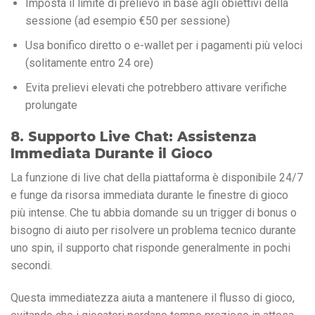
Imposta il limite di prelievo in base agli obiettivi della
sessione (ad esempio €50 per sessione)
Usa bonifico diretto o e-wallet per i pagamenti più veloci
(solitamente entro 24 ore)
Evita prelievi elevati che potrebbero attivare verifiche
prolungate
8. Supporto Live Chat: Assistenza
Immediata Durante il Gioco
La funzione di live chat della piattaforma è disponibile 24/7
e funge da risorsa immediata durante le finestre di gioco
più intense. Che tu abbia domande su un trigger di bonus o
bisogno di aiuto per risolvere un problema tecnico durante
uno spin, il supporto chat risponde generalmente in pochi
secondi.
Questa immediatezza aiuta a mantenere il flusso di gioco,