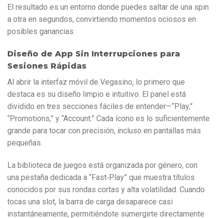
El resultado es un entorno donde puedes saltar de una spin
a otra en segundos, convirtiendo momentos ociosos en
posibles ganancias.
Diseño de App Sin Interrupciones para
Sesiones Rápidas
Al abrir la interfaz móvil de Vegasino, lo primero que
destaca es su diseño limpio e intuitivo. El panel está
dividido en tres secciones fáciles de entender—“Play,”
“Promotions,” y “Account.” Cada ícono es lo suficientemente
grande para tocar con precisión, incluso en pantallas más
pequeñas.
La biblioteca de juegos está organizada por género, con
una pestaña dedicada a “Fast‑Play” que muestra títulos
conocidos por sus rondas cortas y alta volatilidad. Cuando
tocas una slot, la barra de carga desaparece casi
instantáneamente, permitiéndote sumergirte directamente