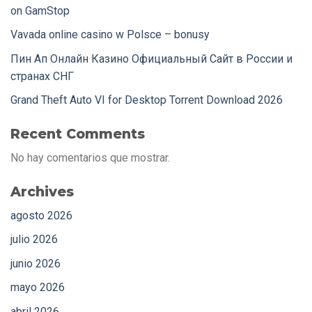
on GamStop
Vavada online casino w Polsce – bonusy
Пин Ап Онлайн Казино Официальный Сайт в России и
странах СНГ
Grand Theft Auto VI for Desktop Torrent Download 2026
Recent Comments
No hay comentarios que mostrar.
Archives
agosto 2026
julio 2026
junio 2026
mayo 2026
abril 2026