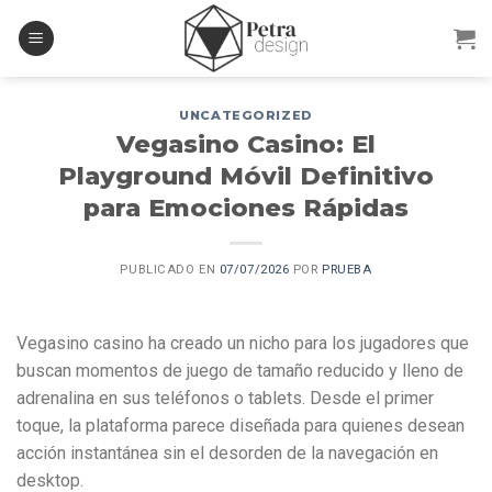
Skip
to
content
UNCATEGORIZED
Vegasino Casino: El
Playground Móvil Definitivo
para Emociones Rápidas
PUBLICADO EN
07/07/2026
POR
PRUEBA
Vegasino casino ha creado un nicho para los jugadores que
buscan momentos de juego de tamaño reducido y lleno de
adrenalina en sus teléfonos o tablets. Desde el primer
toque, la plataforma parece diseñada para quienes desean
acción instantánea sin el desorden de la navegación en
desktop.