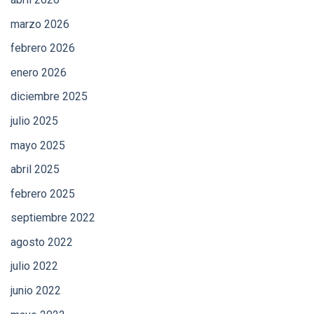
marzo 2026
febrero 2026
enero 2026
diciembre 2025
julio 2025
mayo 2025
abril 2025
febrero 2025
septiembre 2022
agosto 2022
julio 2022
junio 2022