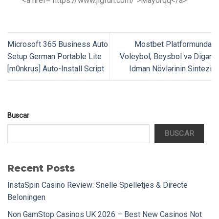
<a href="https://www.jigfun.com/">Mayorqq</a>
Microsoft 365 Business Auto
Mostbet Platformunda
Setup German Portable Lite
Voleybol, Beysbol və Digər
[m0nkrus] Auto-Install Script
Idman Növlərinin Sintezi
Buscar
BUSCAR
Recent Posts
InstaSpin Casino Review: Snelle Spelletjes & Directe
Beloningen
Non GamStop Casinos UK 2026 – Best New Casinos Not