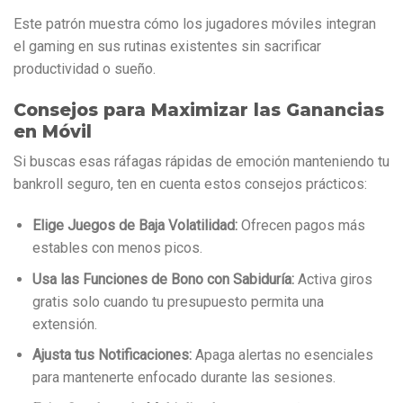
Este patrón muestra cómo los jugadores móviles integran
el gaming en sus rutinas existentes sin sacrificar
productividad o sueño.
Consejos para Maximizar las Ganancias
en Móvil
Si buscas esas ráfagas rápidas de emoción manteniendo tu
bankroll seguro, ten en cuenta estos consejos prácticos:
Elige Juegos de Baja Volatilidad:
Ofrecen pagos más
estables con menos picos.
Usa las Funciones de Bono con Sabiduría:
Activa giros
gratis solo cuando tu presupuesto permita una
extensión.
Ajusta tus Notificaciones:
Apaga alertas no esenciales
para mantenerte enfocado durante las sesiones.