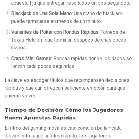
apuesta fija que entregan resultados en dos segundos.
Blackjack de Una Sola Mano:
Una mano de blackjack
puede terminarse en menos de un minuto.
Variantes de Poker con Rondas Rápidas:
Torneos de
Texas Hold’em que terminan después de unas pocas
manos.
Craps Mini‑Games:
Rondas rápidas donde los dados se
lanzan cada pocos segundos.
La clave es escoger títulos que recompensen decisiones
rápidas y que aún ofrezcan suficiente emoción para que
quieras volver.
Tiempo de Decisión: Cómo los Jugadores
Hacen Apuestas Rápidas
El ritmo del gaming móvil es casi como un baile—cada
movimiento sigue un ritmo rápido. Los jugadores