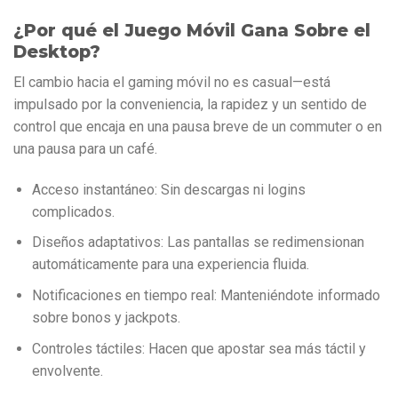
¿Por qué el Juego Móvil Gana Sobre el
Desktop?
El cambio hacia el gaming móvil no es casual—está
impulsado por la conveniencia, la rapidez y un sentido de
control que encaja en una pausa breve de un commuter o en
una pausa para un café.
Acceso instantáneo: Sin descargas ni logins
complicados.
Diseños adaptativos: Las pantallas se redimensionan
automáticamente para una experiencia fluida.
Notificaciones en tiempo real: Manteniéndote informado
sobre bonos y jackpots.
Controles táctiles: Hacen que apostar sea más táctil y
envolvente.