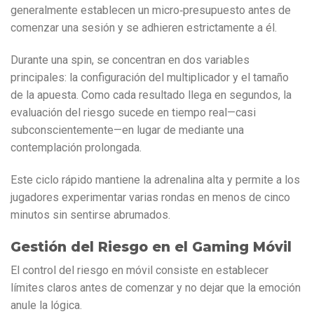
generalmente establecen un micro‑presupuesto antes de
comenzar una sesión y se adhieren estrictamente a él.
Durante una spin, se concentran en dos variables
principales: la configuración del multiplicador y el tamaño
de la apuesta. Como cada resultado llega en segundos, la
evaluación del riesgo sucede en tiempo real—casi
subconscientemente—en lugar de mediante una
contemplación prolongada.
Este ciclo rápido mantiene la adrenalina alta y permite a los
jugadores experimentar varias rondas en menos de cinco
minutos sin sentirse abrumados.
Gestión del Riesgo en el Gaming Móvil
El control del riesgo en móvil consiste en establecer
límites claros antes de comenzar y no dejar que la emoción
anule la lógica.