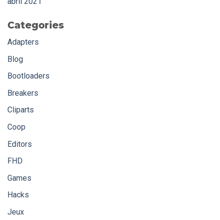
abril 2021
Categories
Adapters
Blog
Bootloaders
Breakers
Cliparts
Coop
Editors
FHD
Games
Hacks
Jeux