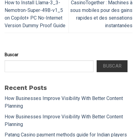
How to Install Llama-3_3-
CasinoTogether : Machines à
Nemotron-Super-49B-v1_5
sous mobiles pour des gains
on Copilot+ PC No-Internet
rapides et des sensations
Version Dummy Proof Guide
instantanées
Buscar
BUSCAR
Recent Posts
How Businesses Improve Visibility With Better Content
Planning
How Businesses Improve Visibility With Better Content
Planning
Patang Casino payment methods guide for Indian players