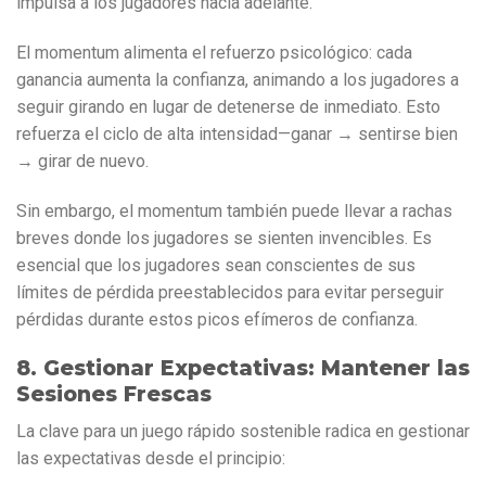
impulsa a los jugadores hacia adelante.
El momentum alimenta el refuerzo psicológico: cada
ganancia aumenta la confianza, animando a los jugadores a
seguir girando en lugar de detenerse de inmediato. Esto
refuerza el ciclo de alta intensidad—ganar → sentirse bien
→ girar de nuevo.
Sin embargo, el momentum también puede llevar a rachas
breves donde los jugadores se sienten invencibles. Es
esencial que los jugadores sean conscientes de sus
límites de pérdida preestablecidos para evitar perseguir
pérdidas durante estos picos efímeros de confianza.
8. Gestionar Expectativas: Mantener las
Sesiones Frescas
La clave para un juego rápido sostenible radica en gestionar
las expectativas desde el principio: