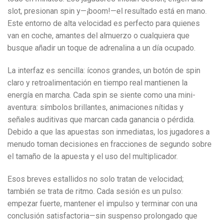
slot, presionan spin y—¡boom!—el resultado está en mano.
Este entorno de alta velocidad es perfecto para quienes
van en coche, amantes del almuerzo o cualquiera que
busque añadir un toque de adrenalina a un día ocupado.
La interfaz es sencilla: íconos grandes, un botón de spin
claro y retroalimentación en tiempo real mantienen la
energía en marcha. Cada spin se siente como una mini-
aventura: símbolos brillantes, animaciones nítidas y
señales auditivas que marcan cada ganancia o pérdida.
Debido a que las apuestas son inmediatas, los jugadores a
menudo toman decisiones en fracciones de segundo sobre
el tamaño de la apuesta y el uso del multiplicador.
Esos breves estallidos no solo tratan de velocidad;
también se trata de ritmo. Cada sesión es un pulso:
empezar fuerte, mantener el impulso y terminar con una
conclusión satisfactoria—sin suspenso prolongado que