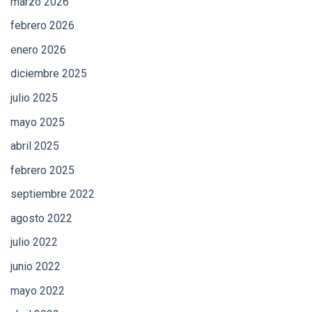
marzo 2026
febrero 2026
enero 2026
diciembre 2025
julio 2025
mayo 2025
abril 2025
febrero 2025
septiembre 2022
agosto 2022
julio 2022
junio 2022
mayo 2022