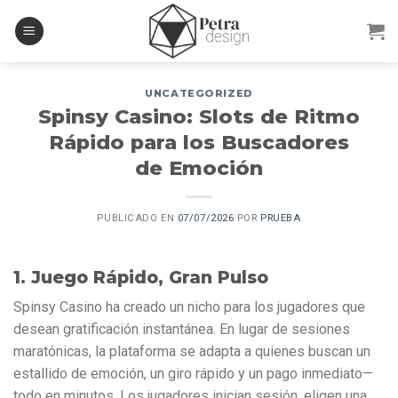
Skip
to
content
UNCATEGORIZED
Spinsy Casino: Slots de Ritmo
Rápido para los Buscadores
de Emoción
PUBLICADO EN
07/07/2026
POR
PRUEBA
1. Juego Rápido, Gran Pulso
Spinsy Casino ha creado un nicho para los jugadores que
desean gratificación instantánea. En lugar de sesiones
maratónicas, la plataforma se adapta a quienes buscan un
estallido de emoción, un giro rápido y un pago inmediato—
todo en minutos. Los jugadores inician sesión, eligen una