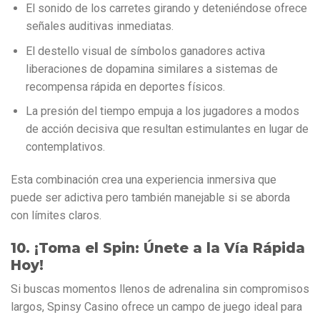
El sonido de los carretes girando y deteniéndose ofrece
señales auditivas inmediatas.
El destello visual de símbolos ganadores activa
liberaciones de dopamina similares a sistemas de
recompensa rápida en deportes físicos.
La presión del tiempo empuja a los jugadores a modos
de acción decisiva que resultan estimulantes en lugar de
contemplativos.
Esta combinación crea una experiencia inmersiva que
puede ser adictiva pero también manejable si se aborda
con límites claros.
10. ¡Toma el Spin: Únete a la Vía Rápida
Hoy!
Si buscas momentos llenos de adrenalina sin compromisos
largos, Spinsy Casino ofrece un campo de juego ideal para