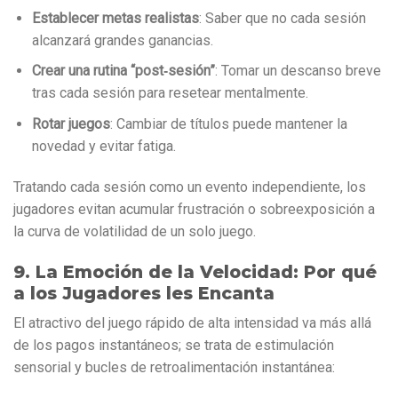
Establecer metas realistas
: Saber que no cada sesión
alcanzará grandes ganancias.
Crear una rutina “post‑sesión”
: Tomar un descanso breve
tras cada sesión para resetear mentalmente.
Rotar juegos
: Cambiar de títulos puede mantener la
novedad y evitar fatiga.
Tratando cada sesión como un evento independiente, los
jugadores evitan acumular frustración o sobreexposición a
la curva de volatilidad de un solo juego.
9. La Emoción de la Velocidad: Por qué
a los Jugadores les Encanta
El atractivo del juego rápido de alta intensidad va más allá
de los pagos instantáneos; se trata de estimulación
sensorial y bucles de retroalimentación instantánea: