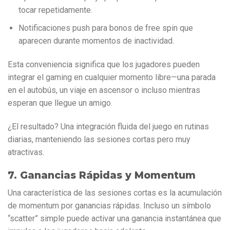
tocar repetidamente.
Notificaciones push para bonos de free spin que
aparecen durante momentos de inactividad.
Esta conveniencia significa que los jugadores pueden
integrar el gaming en cualquier momento libre—una parada
en el autobús, un viaje en ascensor o incluso mientras
esperan que llegue un amigo.
¿El resultado? Una integración fluida del juego en rutinas
diarias, manteniendo las sesiones cortas pero muy
atractivas.
7. Ganancias Rápidas y Momentum
Una característica de las sesiones cortas es la acumulación
de momentum por ganancias rápidas. Incluso un símbolo
“scatter” simple puede activar una ganancia instantánea que