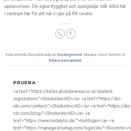
upplevelsen. Din egna trygghet och spelglädje står alltid här
i centrum här för allt här vi gör på RX casino.
Esta entrada fue publicada en
Uncategorized
. Marque como favorito el
Enlace permanente
.
PRUEBA
<a href="https://kelas.alcindonesia.co.id/student-
registration/">Shiokelinci4D</a> <a href="https://ibc-
rdc.com/contact/">Shiokelinci4D</a> <a href="https://ibc
rdc.com/blog/">Shiokelinci4D</a> <a
href="https://new.metalytic.de/">Gohtogel</a> <a
href="https://manage.kreatag.com/login/en/">Kiostoto</