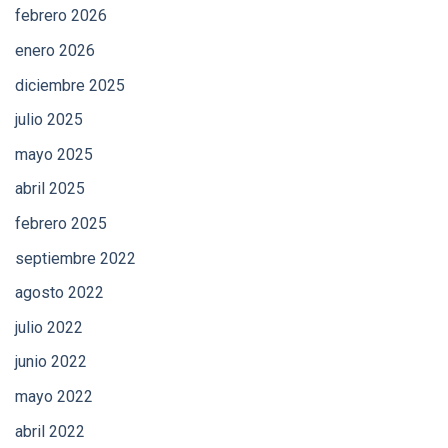
febrero 2026
enero 2026
diciembre 2025
julio 2025
mayo 2025
abril 2025
febrero 2025
septiembre 2022
agosto 2022
julio 2022
junio 2022
mayo 2022
abril 2022