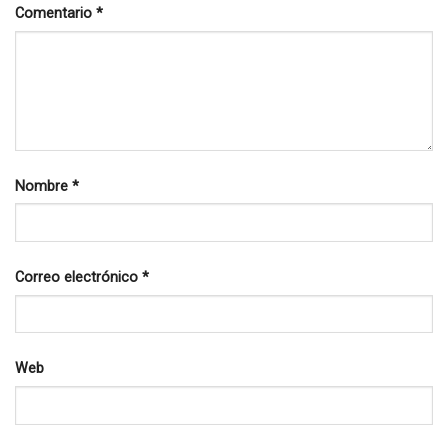
Comentario
*
Nombre
*
Correo electrónico
*
Web