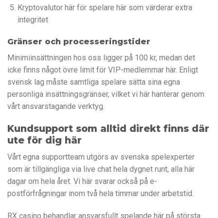
Kryptovalutor här för spelare här som värderar extra
integritet
Gränser och processeringstider
Minimiinsättningen hos oss ligger på 100 kr, medan det
icke finns något övre limit för VIP-medlemmar här. Enligt
svensk lag måste samtliga spelare sätta sina egna
personliga insättningsgränser, vilket vi här hanterar genom
vårt ansvarstagande verktyg.
Kundsupport som alltid direkt finns där
ute för dig här
Vårt egna supportteam utgörs av svenska spelexperter
som är tillgängliga via live chat hela dygnet runt, alla här
dagar om hela året. Vi här svarar också på e-
postförfrågningar inom två hela timmar under arbetstid.
RX casino behandlar ansvarsfullt spelande här på största