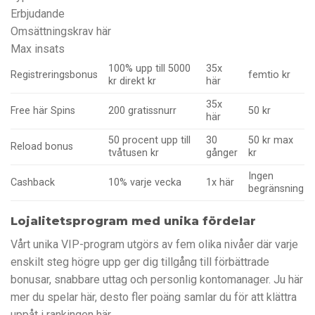
Erbjudande
Omsättningskrav här
Max insats
100% upp till 5000
35x
Registreringsbonus
femtio kr
kr direkt kr
här
35x
Free här Spins
200 gratissnurr
50 kr
här
50 procent upp till
30
50 kr max
Reload bonus
tvåtusen kr
gånger
kr
Ingen
Cashback
10% varje vecka
1x här
begränsning
Lojalitetsprogram med unika fördelar
Vårt unika VIP-program utgörs av fem olika nivåer där varje
enskilt steg högre upp ger dig tillgång till förbättrade
bonusar, snabbare uttag och personlig kontomanager. Ju här
mer du spelar här, desto fler poäng samlar du för att klättra
uppåt i rankingen här.