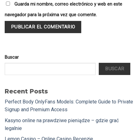
Guarda mi nombre, correo electrónico y web en este
navegador para la próxima vez que comente.
Buscar
BUSCAR
Recent Posts
Perfect Body OnlyFans Models: Complete Guide to Private
Signup and Premium Access
Kasyno online na prawdziwe pieniądze – gdzie grać
legalnie
Lemon Casino – Online Casino Recenzje