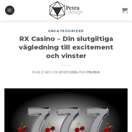
Skip
to
content
UNCATEGORIZED
RX Casino – Din slutgiltiga
vägledning till excitement
och vinster
PUBLICADO EN
07/07/2026
POR
PRUEBA