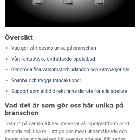
Översikt
Vad gör vårt casino unika på branschen
Vårt fantastiska omfattande spelutbud
Generösa fina välkomsterbjudanden och kampanjer här
Snabba och trygga transaktioner
Support som alltid direkt finns där ute för alla spelare
Vad det är som gör oss här unika på
branschen
Teamet på
casino RX
har utvecklat vår spelplattform med
ett enda mål i sikte – att ge den mest underhållande och
trygga spelupplevelsen för svenska spelare. Allt sedan