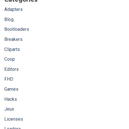
Adapters
Blog
Bootloaders
Breakers
Cliparts
Coop
Editors
FHD
Games
Hacks
Jeux
Licenses
Loaders