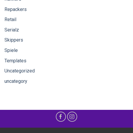
Repackers
Retail
Serialz
Skippers
Spiele
Templates
Uncategorized
uncategory