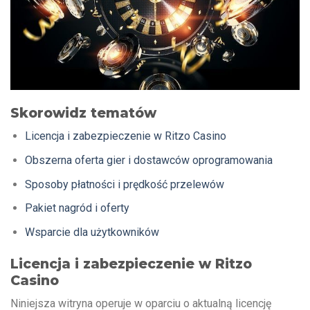
Skorowidz tematów
Licencja i zabezpieczenie w Ritzo Casino
Obszerna oferta gier i dostawców oprogramowania
Sposoby płatności i prędkość przelewów
Pakiet nagród i oferty
Wsparcie dla użytkowników
Licencja i zabezpieczenie w Ritzo
Casino
Niniejsza witryna operuje w oparciu o aktualną licencję