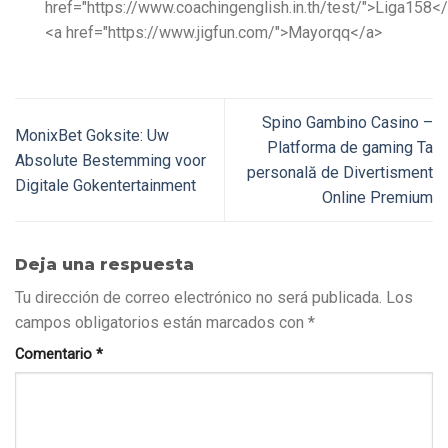
href="https://www.coachingenglish.in.th/test/">Liga158<
<a href="https://www.jigfun.com/">Mayorqq</a>
Spino Gambino Casino –
MonixBet Goksite: Uw
Platforma de gaming Ta
Absolute Bestemming voor
personală de Divertisment
Digitale Gokentertainment
Online Premium
Deja una respuesta
Tu dirección de correo electrónico no será publicada.
Los
campos obligatorios están marcados con
*
Comentario
*