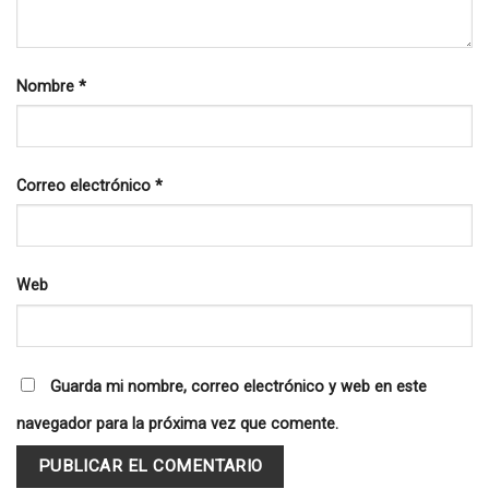
Nombre
*
Correo electrónico
*
Web
Guarda mi nombre, correo electrónico y web en este
navegador para la próxima vez que comente.