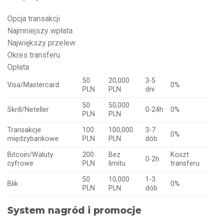
Opcja transakcji
Najmniejszy wpłata
Największy przelew
Okres transferu
Opłata
50
20,000
3-5
Visa/Mastercard
0%
PLN
PLN
dni
50
50,000
Skrill/Neteller
0-24h
0%
PLN
PLN
Transakcje
100
100,000
3-7
0%
międzybankowe
PLN
PLN
dób
Bitcoin/Waluty
200
Bez
Koszt
0-2h
cyfrowe
PLN
limitu
transferu
50
10,000
1-3
Blik
0%
PLN
PLN
dób
System nagród i promocje