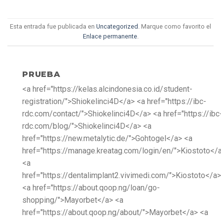
Esta entrada fue publicada en
Uncategorized
. Marque como favorito el
Enlace permanente
.
PRUEBA
<a href="https://kelas.alcindonesia.co.id/student-
registration/">Shiokelinci4D</a> <a href="https://ibc-
rdc.com/contact/">Shiokelinci4D</a> <a href="https://ibc
rdc.com/blog/">Shiokelinci4D</a> <a
href="https://new.metalytic.de/">Gohtogel</a> <a
href="https://manage.kreatag.com/login/en/">Kiostoto</
<a
href="https://dentalimplant2.vivimedi.com/">Kiostoto</a>
<a href="https://about.qoop.ng/loan/go-
shopping/">Mayorbet</a> <a
href="https://about.qoop.ng/about/">Mayorbet</a> <a