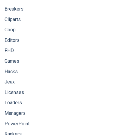
Breakers
Cliparts
Coop
Editors
FHD
Games
Hacks
Jeux
Licenses
Loaders
Managers
PowerPoint
Rankers