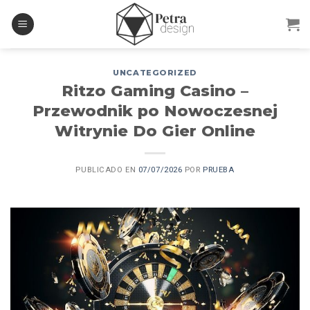
Skip
to
content
UNCATEGORIZED
Ritzo Gaming Casino –
Przewodnik po Nowoczesnej
Witrynie Do Gier Online
PUBLICADO EN
07/07/2026
POR
PRUEBA