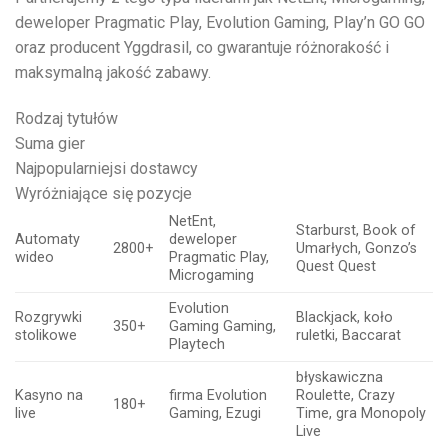
deweloper Pragmatic Play, Evolution Gaming, Play’n GO GO
oraz producent Yggdrasil, co gwarantuje różnorakość i
maksymalną jakość zabawy.
Rodzaj tytułów
Suma gier
Najpopularniejsi dostawcy
Wyróżniające się pozycje
NetEnt,
Starburst, Book of
Automaty
deweloper
2800+
Umarłych, Gonzo’s
wideo
Pragmatic Play,
Quest Quest
Microgaming
Evolution
Rozgrywki
Blackjack, koło
350+
Gaming Gaming,
stolikowe
ruletki, Baccarat
Playtech
błyskawiczna
Kasyno na
firma Evolution
Roulette, Crazy
180+
live
Gaming, Ezugi
Time, gra Monopoly
Live