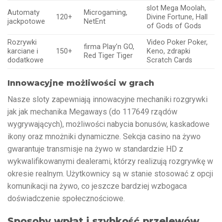
slot Mega Moolah,
Automaty
Microgaming,
120+
Divine Fortune, Hall
jackpotowe
NetEnt
of Gods of Gods
Rozrywki
Video Poker Poker,
firma Play’n GO,
karciane i
150+
Keno, zdrapki
Red Tiger Tiger
dodatkowe
Scratch Cards
Innowacyjne możliwości w grach
Nasze sloty zapewniają innowacyjne mechaniki rozgrywki
jak jak mechanika Megaways (do 117649 rządów
wygrywających), możliwości nabycia bonusów, kaskadowe
ikony oraz mnożniki dynamiczne. Sekcja casino na żywo
gwarantuje transmisje na żywo w standardzie HD z
wykwalifikowanymi dealerami, którzy realizują rozgrywkę w
okresie realnym. Użytkownicy są w stanie stosować z opcji
komunikacji na żywo, co jeszcze bardziej wzbogaca
doświadczenie społecznościowe.
Sposoby wpłat i szybkość przelewów