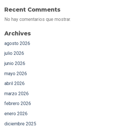
Recent Comments
No hay comentarios que mostrar.
Archives
agosto 2026
julio 2026
junio 2026
mayo 2026
abril 2026
marzo 2026
febrero 2026
enero 2026
diciembre 2025