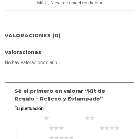
Márfil, Nieve de unicel multicolor
VALORACIONES (0)
Valoraciones
No hay valoraciones aún.
Sé el primero en valorar “Kit de
Regalo – Relleno y Estampado”
Tu puntuación
1 de 5 estrellas
2 de 5 estrellas
3 de 5 estrellas
4 de 5 estrellas
5 de 5 estrellas