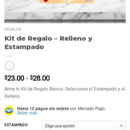
REGALOS
Kit de Regalo – Relleno y
Estampado
Rango
23.00
-
28.00
$
$
de
Arma tu Kit de Regalo Básico: Selecciona el Estampado y el
precios:
Relleno
desde
$23.00
Hasta 12 pagos sin tarjeta
con Mercado Pago.
hasta
Saber más
$28.00
ESTAMPADO