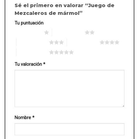
Sé el primero en valorar “Juego de
Mezcaleros de mármol”
Tu puntuación
1 de 5 estrellas
2 de 5 estrellas
3 de 5 estrellas
4 de 5 estrellas
5 de 5 estrellas
Tu valoración
*
Nombre
*