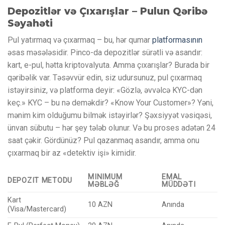
Depozitlər və Çıxarışlar – Pulun Qəribə
Səyahəti
Pul yatırmaq və çıxarmaq – bu, hər qumar
platformasının
əsas məsələsidir. Pinco-da depozitlər sürətli və asandır:
kart, e-pul, hətta kriptovalyuta. Amma çıxarışlar? Burada bir
qəribəlik var. Təsəvvür edin, siz udursunuz, pul çıxarmaq
istəyirsiniz, və platforma deyir: «Gözlə, əvvəlcə KYC-dən
keç.» KYC – bu nə deməkdir? «Know Your Customer»? Yəni,
mənim kim olduğumu bilmək istəyirlər? Şəxsiyyət vəsiqəsi,
ünvan sübutu – hər şey tələb olunur. Və bu proses adətən 24
saat çəkir. Gördünüz? Pul qazanmaq asandır, amma onu
çıxarmaq bir az «detektiv işi» kimidir.
MINIMUM
EMAL
DEPOZIT METODU
MƏBLƏĞ
MÜDDƏTI
Kart
10 AZN
Anında
(Visa/Mastercard)