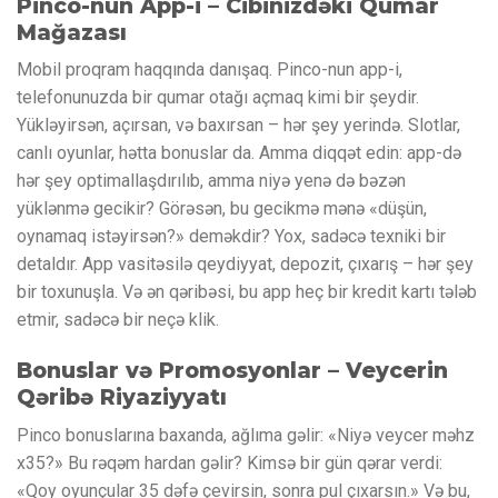
Pinco-nun App-i – Cibinizdəki Qumar
Mağazası
Mobil proqram haqqında danışaq. Pinco-nun app-i,
telefonunuzda bir qumar otağı açmaq kimi bir şeydir.
Yükləyirsən, açırsan, və baxırsan – hər şey yerində. Slotlar,
canlı oyunlar, hətta bonuslar da. Amma diqqət edin: app-də
hər şey optimallaşdırılıb, amma niyə yenə də bəzən
yüklənmə gecikir? Görəsən, bu gecikmə mənə «düşün,
oynamaq istəyirsən?» deməkdir? Yox, sadəcə texniki bir
detaldır. App vasitəsilə qeydiyyat, depozit, çıxarış – hər şey
bir toxunuşla. Və ən qəribəsi, bu app heç bir kredit kartı tələb
etmir, sadəcə bir neçə klik.
Bonuslar və Promosyonlar – Veycerin
Qəribə Riyaziyyatı
Pinco bonuslarına baxanda, ağlıma gəlir: «Niyə veycer məhz
x35?» Bu rəqəm hardan gəlir? Kimsə bir gün qərar verdi:
«Qoy oyunçular 35 dəfə çevirsin, sonra pul çıxarsın.» Və bu,