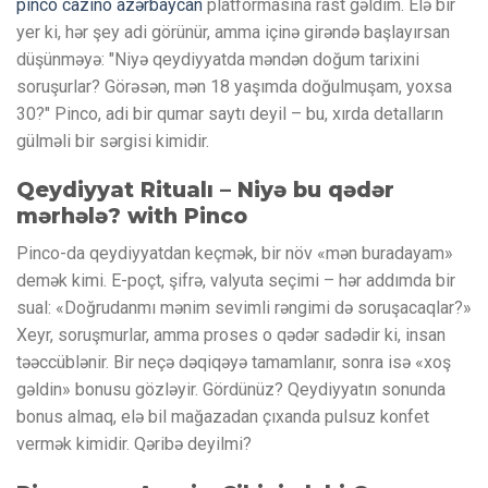
pinco cazino azərbaycan
platformasına rast gəldim. Elə bir
yer ki, hər şey adi görünür, amma içinə girəndə başlayırsan
düşünməyə: "Niyə qeydiyyatda məndən doğum tarixini
soruşurlar? Görəsən, mən 18 yaşımda doğulmuşam, yoxsa
30?" Pinco, adi bir qumar saytı deyil – bu, xırda detalların
gülməli bir sərgisi kimidir.
Qeydiyyat Ritualı – Niyə bu qədər
mərhələ? with Pinco
Pinco-da qeydiyyatdan keçmək, bir növ «mən buradayam»
demək kimi. E-poçt, şifrə, valyuta seçimi – hər addımda bir
sual: «Doğrudanmı mənim sevimli rəngimi də soruşacaqlar?»
Xeyr, soruşmurlar, amma proses o qədər sadədir ki, insan
təəccüblənir. Bir neçə dəqiqəyə tamamlanır, sonra isə «xoş
gəldin» bonusu gözləyir. Gördünüz? Qeydiyyatın sonunda
bonus almaq, elə bil mağazadan çıxanda pulsuz konfet
vermək kimidir. Qəribə deyilmi?