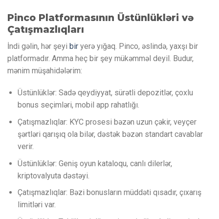
Pinco Platformasının Üstünlükləri və
Çatışmazlıqları
İndi gəlin, hər şeyi
bir
yerə yığaq. Pinco, əslində, yaxşı bir
platformadır. Amma heç bir şey mükəmməl deyil. Budur,
mənim müşahidələrim:
Üstünlüklər: Sadə qeydiyyat, sürətli depozitlər, çoxlu
bonus seçimləri, mobil app rahatlığı.
Çatışmazlıqlar: KYC prosesi bəzən uzun çəkir, veyçer
şərtləri qarışıq ola bilər, dəstək bəzən standart cavablar
verir.
Üstünlüklər: Geniş oyun kataloqu, canlı dilerlər,
kriptovalyuta dəstəyi.
Çatışmazlıqlar: Bəzi bonusların müddəti qısadır, çıxarış
limitləri var.