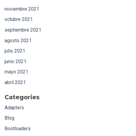
noviembre 2021
octubre 2021
septiembre 2021
agosto 2021
julio 2021
junio 2021
mayo 2021
abril 2021
Categories
Adapters
Blog
Bootloaders