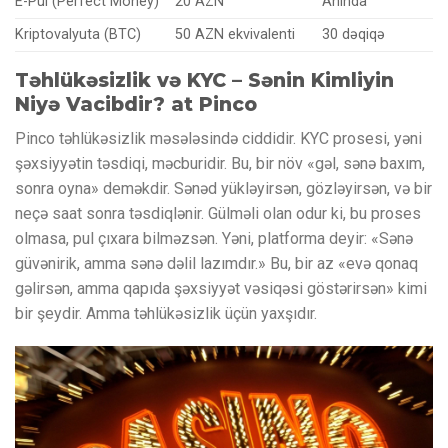
E-Pul (Perfect Money)
20 AZN
Anında
Kriptovalyuta (BTC)
50 AZN ekvivalenti
30 dəqiqə
Təhlükəsizlik və KYC – Sənin Kimliyin
Niyə Vacibdir? at Pinco
Pinco təhlükəsizlik məsələsində ciddidir. KYC prosesi, yəni
şəxsiyyətin təsdiqi, məcburidir. Bu, bir növ «gəl, sənə baxım,
sonra oyna» deməkdir. Sənəd yükləyirsən, gözləyirsən, və bir
neçə saat sonra təsdiqlənir. Gülməli olan odur ki, bu proses
olmasa, pul çıxara bilməzsən. Yəni, platforma deyir: «Sənə
güvənirik, amma sənə dəlil lazımdır.» Bu, bir az «evə qonaq
gəlirsən, amma qapıda şəxsiyyət vəsiqəsi göstərirsən» kimi
bir şeydir. Amma təhlükəsizlik üçün yaxşıdır.