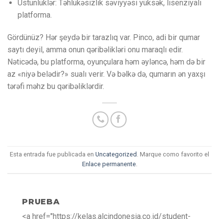
Üstünlüklər: Təhlükəsizlik səviyyəsi yüksək, lisenziyalı
platforma.
Gördünüz? Hər şeydə bir tarazlıq var. Pinco, adi bir qumar
saytı deyil, amma onun qəribəlikləri onu maraqlı edir.
Nəticədə, bu platforma, oyunçulara həm əyləncə, həm də bir
az «niyə belədir?» sualı verir. Və bəlkə də, qumarın ən yaxşı
tərəfi məhz bu qəribəliklərdir.
Esta entrada fue publicada en
Uncategorized
. Marque como favorito el
Enlace permanente
.
PRUEBA
<a href="https://kelas.alcindonesia.co.id/student-