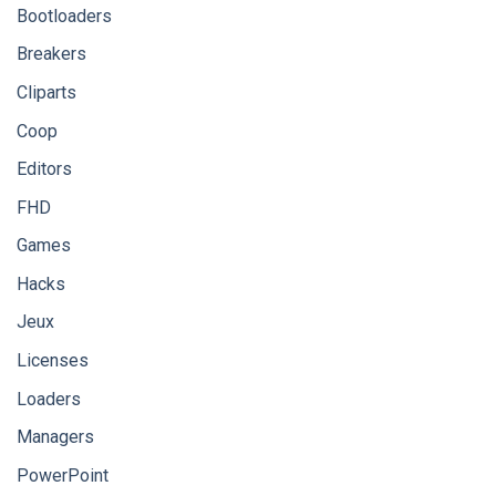
Bootloaders
Breakers
Cliparts
Coop
Editors
FHD
Games
Hacks
Jeux
Licenses
Loaders
Managers
PowerPoint