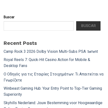
Buscar
BUSCAR
Recent Posts
Camp Rock 3 2026 Dolby Vision Multi-Subs PSA .t𝐨rr𝐞nt
Royal Reels 7: Quick‑Hit Casino Action for Mobile &
Desktop Fans
Ο Οδηγός για τις Εταιρίες Στοιχημάτων: Τι Απαιτείται να
Γνωρίζετε
Winbeast Gaming Hub: Your Entry Point to Top-Tier Gaming
Superiority
Skyhills Nederland: Jouw Bestemming voor Hoogwaardige