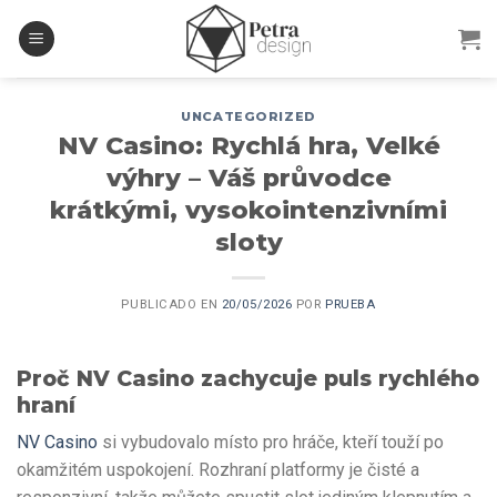
Skip
to
content
UNCATEGORIZED
NV Casino: Rychlá hra, Velké
výhry – Váš průvodce
krátkými, vysokointenzivními
sloty
PUBLICADO EN
20/05/2026
POR
PRUEBA
Proč NV Casino zachycuje puls rychlého
hraní
NV Casino
si vybudovalo místo pro hráče, kteří touží po
okamžitém uspokojení. Rozhraní platformy je čisté a