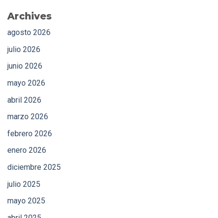
Archives
agosto 2026
julio 2026
junio 2026
mayo 2026
abril 2026
marzo 2026
febrero 2026
enero 2026
diciembre 2025
julio 2025
mayo 2025
abril 2025