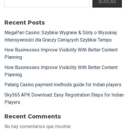
BUSCAR
Recent Posts
MegaPari Casino: Szybkie Wygrane & Sloty o Wysokiej
Intensywności dla Graczy Ceniących Szybkie Tempo
How Businesses Improve Visibility With Better Content
Planning
How Businesses Improve Visibility With Better Content
Planning
Patang Casino payment methods guide for Indian players
Sky365 APK Download: Easy Registration Steps for Indian
Players
Recent Comments
No hay comentarios que mostrar.