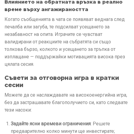
Влиянието на обратната връзка в реално
време върху ангажираността
Когато съобщенията в чата се появяват веднага след
печалба или загуба, те подсилват усещането за
незабавност на опита. Играчите се чувстват
валидирани от реакциите на събратята си също
толкова бързо, колкото и усещането за тръпка от
изплащане — поддържайки мотивацията висока през
цялата сесия.
Съвети за отговорна игра в кратки
сесии
Можете да се наслаждавате на високоенергийна игра,
без да застрашавате благополучието си, като следвате
тези насоки:
Задайте ясни времеви ограничения
: Решете
предварително колко минути ще инвестирате;