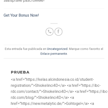
завъртане разстояние!
Get Your Bonus Now!
Esta entrada fue publicada en
Uncategorized
. Marque como favorito el
Enlace permanente
.
PRUEBA
<a href="https://kelas.alcindonesia.co.id/student-
registration/">Shiokelinci4D</a> <a href="https://ibc-
rdc.com/contact/">Shiokelinci4D</a> <a href="https://ibc
rdc.com/blog/">Shiokelinci4D</a> <a
href="https://new.metalytic.de/">Gohtogel</a> <a