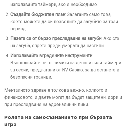
използвайте таймери, ако е необходимо.
Създайте бюджетен план
: Залагайте само това,
което можете да си позволите да загубите за този
период.
Пазете се от бързо преследване на загуби
: Ако сте
на загуба, спрете преди умората да настъпи.
Използвайте вградените инструменти
:
Възползвайте се от лимити за депозит или таймери
за сесии, предлагани от NV Casino, за да останете в
безопасни граници.
Менталното здраве е толкова важно, колкото и
финансовото; и двете могат да бъдат защитени, дори и
при преследване на адреналинни пики.
Ролята на самосъзнанието при бързата
игра