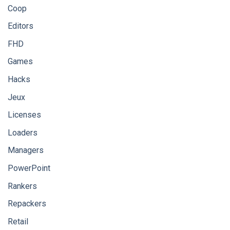
Coop
Editors
FHD
Games
Hacks
Jeux
Licenses
Loaders
Managers
PowerPoint
Rankers
Repackers
Retail