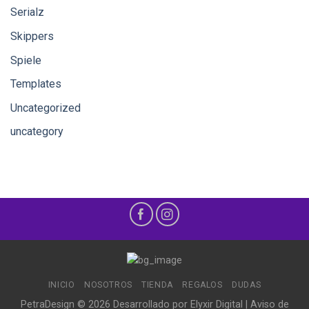
Serialz
Skippers
Spiele
Templates
Uncategorized
uncategory
INICIO
NOSOTROS
TIENDA
REGALOS
DUDAS
PetraDesign © 2026 Desarrollado por
Elyxir Digital
|
Aviso de