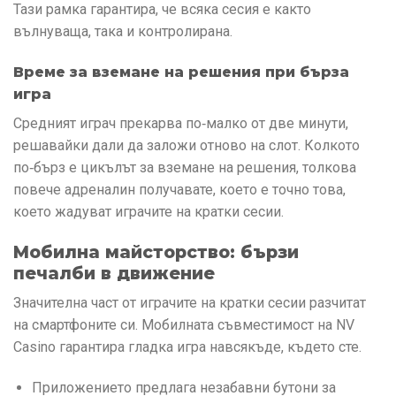
Тази рамка гарантира, че всяка сесия е както
вълнуваща, така и контролирана.
Време за вземане на решения при бърза
игра
Средният играч прекарва по‑малко от две минути,
решавайки дали да заложи отново на слот. Колкото
по‑бърз е цикълът за вземане на решения, толкова
повече адреналин получавате, което е точно това,
което жадуват играчите на кратки сесии.
Мобилна майсторство: бързи
печалби в движение
Значителна част от играчите на кратки сесии разчитат
на смартфоните си. Мобилната съвместимост на NV
Casino гарантира гладка игра навсякъде, където сте.
Приложението предлага незабавни бутони за