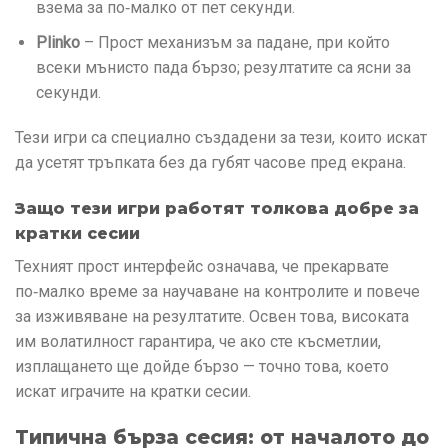
взема за по‑малко от пет секунди.
Plinko
– Прост механизъм за падане, при който
всеки мънисто пада бързо; резултатите са ясни за
секунди.
Тези игри са специално създадени за тези, които искат
да усетят тръпката без да губят часове пред екрана.
Защо тези игри работят толкова добре за
кратки сесии
Техният прост интерфейс означава, че прекарвате
по‑малко време за научаване на контролите и повече
за изживяване на резултатите. Освен това, високата
им волатилност гарантира, че ако сте късметлии,
изплащането ще дойде бързо — точно това, което
искат играчите на кратки сесии.
Типична бърза сесия: от началото до