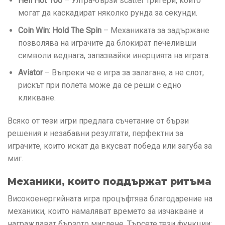
Hell Hot 100
– Ултра‑бързи scatter тригери, които
могат да каскадират няколко рунда за секунди.
Coin Win: Hold The Spin
– Механиката за задържане
позволява на играчите да блокират печеливши
символи веднага, запазвайки инерцията на играта.
Aviator
– Въпреки че е игра за залагане, а не слот,
рискът при полета може да се реши с едно
кликване.
Всяко от тези игри предлага съчетание от бързи
решения и незабавни резултати, перфектни за
играчите, които искат да вкусват победа или загуба за
миг.
Механики, които поддържат ритъма
Високоенергийната игра процъфтява благодарение на
механики, които намаляват времето за изчакване и
награждават бързото мислене. Търсете тези функции: