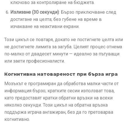
ключово за контролиране на бюджета.
Излизане (30 секунди)
: Бързо приключване след
достигане на целта; без губене на време в
изчакване на неактивни екрани.
Този цикъл се повтаря, докато не постигнете целта или
не достигнете лимита за загуба. Целият процес отнема
по‑малко от двадесет минути — идеално за пътуващи
или заети професионалисти.
Когнитивна натовареност при бърза игра
Мозъкът е програмиран да обработва малки части от
информация бързо; кратките сесии използват това,
като предоставят кратки обратни връзки на всеки
няколко секунди. Този цикъл на обратна връзка
поддържа играча ангажиран, без да го претоварва
когнитивно.