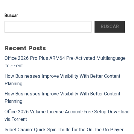
Buscar
BUSCAR
Recent Posts
Office 2026 Pro Plus ARM64 Pre-Activated Multilanguage
.tо𝚛𝚛еnt
How Businesses Improve Visibility With Better Content
Planning
How Businesses Improve Visibility With Better Content
Planning
Office 2026 Volume License Account-Free Setup Dow𝚗load
via Torгent
Ivibet Casino: Quick‑Spin Thrills for the On‑The‑Go Player