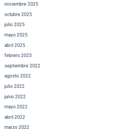
noviembre 2025
octubre 2025
julio 2025
mayo 2025
abril 2025
febrero 2025
septiembre 2022
agosto 2022
julio 2022
junio 2022
mayo 2022
abril 2022
marzo 2022