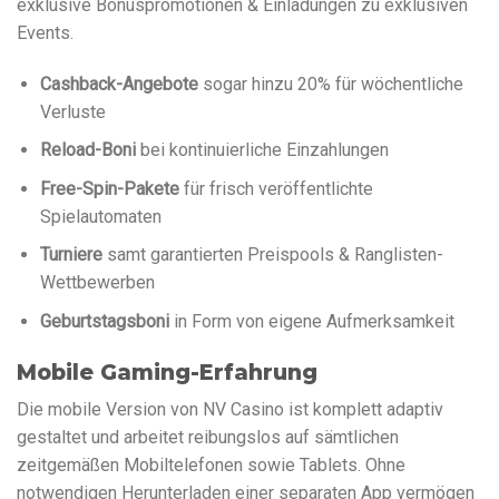
exklusive Bonuspromotionen & Einladungen zu exklusiven
Events.
Cashback-Angebote
sogar hinzu 20% für wöchentliche
Verluste
Reload-Boni
bei kontinuierliche Einzahlungen
Free-Spin-Pakete
für frisch veröffentlichte
Spielautomaten
Turniere
samt garantierten Preispools & Ranglisten-
Wettbewerben
Geburtstagsboni
in Form von eigene Aufmerksamkeit
Mobile Gaming-Erfahrung
Die mobile Version von NV Casino ist komplett adaptiv
gestaltet und arbeitet reibungslos auf sämtlichen
zeitgemäßen Mobiltelefonen sowie Tablets. Ohne
notwendigen Herunterladen einer separaten App vermögen