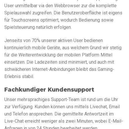
User unmittelbar via den Webbrowser zur die komplette
Spielauswahl zugreifen. Die Benutzeroberfläche ist eigens
für Touchscreens optimiert, wodurch Bedienung sowie
Spielsteuerung natürlich erfolgen.
Jenseits von 70% unserer aktiven User bedienen
kontinuierlich mobile Geräte, aus welchem Grund wir stetig
für die Weiterentwicklung der mobilen Platform Mittel
einsetzen. Die Ladezeiten sind minimiert, und auch mit
schwächeren Internet-Anbindungen bleibt das Gaming-
Erlebnis stabil.
Fachkundiger Kundensupport
Unser mehrsprachiges Support-Team ist rund um die Uhr
zur Verfügung. Kunden können uns mittels Livechat, Email
und Telefon ansprechen. Die gemittelte Antwortzeit im
Live-Chat erreicht weniger als zwei Minuten, wobei E-Mail-
Anfragen in von 24 Stunden bearbeitet werden.