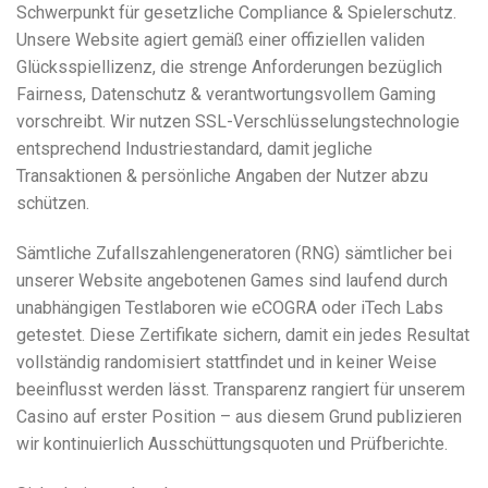
Schwerpunkt für gesetzliche Compliance & Spielerschutz.
Unsere Website agiert gemäß einer offiziellen validen
Glücksspiellizenz, die strenge Anforderungen bezüglich
Fairness, Datenschutz & verantwortungsvollem Gaming
vorschreibt. Wir nutzen SSL-Verschlüsselungstechnologie
entsprechend Industriestandard, damit jegliche
Transaktionen & persönliche Angaben der Nutzer abzu
schützen.
Sämtliche Zufallszahlengeneratoren (RNG) sämtlicher bei
unserer Website angebotenen Games sind laufend durch
unabhängigen Testlaboren wie eCOGRA oder iTech Labs
getestet. Diese Zertifikate sichern, damit ein jedes Resultat
vollständig randomisiert stattfindet und in keiner Weise
beeinflusst werden lässt. Transparenz rangiert für unserem
Casino auf erster Position – aus diesem Grund publizieren
wir kontinuierlich Ausschüttungsquoten und Prüfberichte.