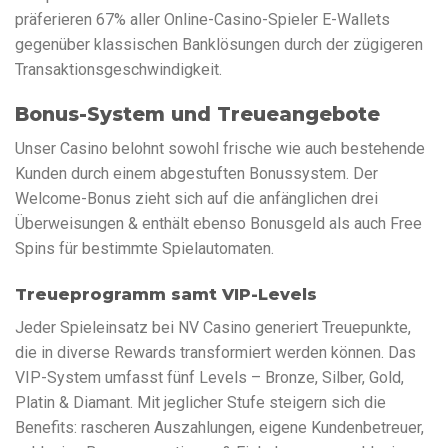
präferieren 67% aller Online-Casino-Spieler E-Wallets
gegenüber klassischen Banklösungen durch der zügigeren
Transaktionsgeschwindigkeit.
Bonus-System und Treueangebote
Unser Casino belohnt sowohl frische wie auch bestehende
Kunden durch einem abgestuften Bonussystem. Der
Welcome-Bonus zieht sich auf die anfänglichen drei
Überweisungen & enthält ebenso Bonusgeld als auch Free
Spins für bestimmte Spielautomaten.
Treueprogramm samt VIP-Levels
Jeder Spieleinsatz bei NV Casino generiert Treuepunkte,
die in diverse Rewards transformiert werden können. Das
VIP-System umfasst fünf Levels – Bronze, Silber, Gold,
Platin & Diamant. Mit jeglicher Stufe steigern sich die
Benefits: rascheren Auszahlungen, eigene Kundenbetreuer,