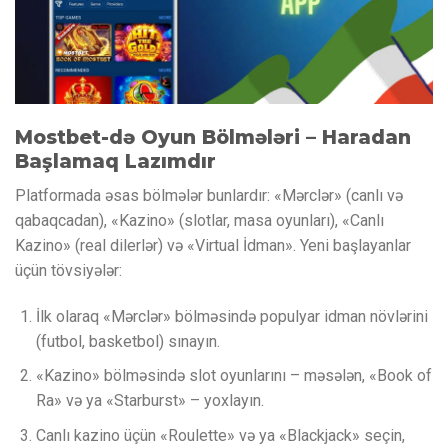
Mostbet-də Oyun Bölmələri – Haradan
Başlamaq Lazımdır
Platformada əsas bölmələr bunlardır: «Mərclər» (canlı və
qabaqcadan), «Kazino» (slotlar, masa oyunları), «Canlı
Kazino» (real dilerlər) və «Virtual İdman». Yeni başlayanlar
üçün tövsiyələr:
İlk olaraq «Mərclər» bölməsində populyar idman növlərini
(futbol, basketbol) sınayın.
«Kazino» bölməsində slot oyunlarını – məsələn, «Book of
Ra» və ya «Starburst» – yoxlayın.
Canlı kazino üçün «Roulette» və ya «Blackjack» seçin,