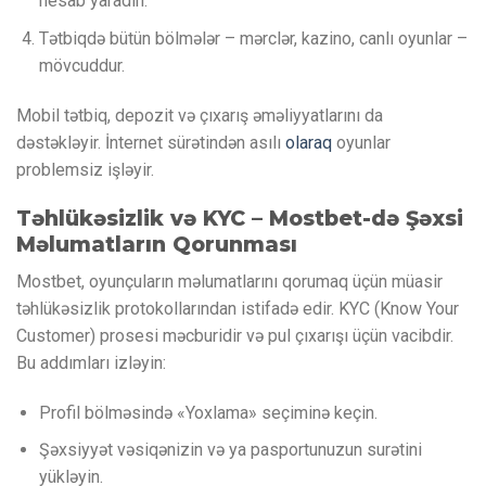
hesab yaradın.
Tətbiqdə bütün bölmələr – mərclər, kazino, canlı oyunlar –
mövcuddur.
Mobil tətbiq, depozit və çıxarış əməliyyatlarını da
dəstəkləyir. İnternet sürətindən asılı
olaraq
oyunlar
problemsiz işləyir.
Təhlükəsizlik və KYC – Mostbet-də Şəxsi
Məlumatların Qorunması
Mostbet, oyunçuların məlumatlarını qorumaq üçün müasir
təhlükəsizlik protokollarından istifadə edir. KYC (Know Your
Customer) prosesi məcburidir və pul çıxarışı üçün vacibdir.
Bu addımları izləyin:
Profil bölməsində «Yoxlama» seçiminə keçin.
Şəxsiyyət vəsiqənizin və ya pasportunuzun surətini
yükləyin.