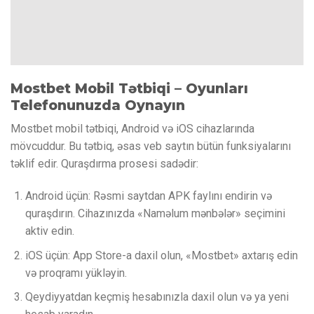
Mostbet Mobil Tətbiqi – Oyunları
Telefonunuzda Oynayın
Mostbet mobil tətbiqi, Android və iOS cihazlarında
mövcuddur. Bu tətbiq, əsas veb saytın bütün funksiyalarını
təklif edir. Quraşdırma prosesi sadədir:
Android üçün: Rəsmi saytdan APK faylını endirin və
quraşdırın. Cihazınızda «Naməlum mənbələr» seçimini
aktiv edin.
iOS üçün: App Store-a daxil olun, «Mostbet» axtarış edin
və proqramı yükləyin.
Qeydiyyatdan keçmiş hesabınızla daxil olun və ya yeni