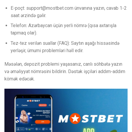
E-poçt: support@mostbet.com ünvanına yazın, cavab 1-2
saat ərzində gəlir.
Telefon: Azərbaycan üçün yerli nömrə (qısa axtarışla
tapmaq olar).
Tez-tez verilən suallar (FAQ): Saytın aşağı hissəsində
yerləşir, ümumi problemləri həll edir.
Məsələn, depozit problemi yaşasanız, canlı söhbətə yazın
və əməliyyat nömrəsini bildirin. Dəstək işçiləri addım-addım
kömək edəcək.