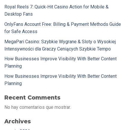
Royal Reels 7: Quick‑Hit Casino Action for Mobile &
Desktop Fans
OnlyFans Account Free: Billing & Payment Methods Guide
for Safe Access
MegaPari Casino: Szybkie Wygrane & Sloty o Wysokiej
Intensywności dla Graczy Ceniących Szybkie Tempo
How Businesses Improve Visibility With Better Content
Planning
How Businesses Improve Visibility With Better Content
Planning
Recent Comments
No hay comentarios que mostrar.
Archives