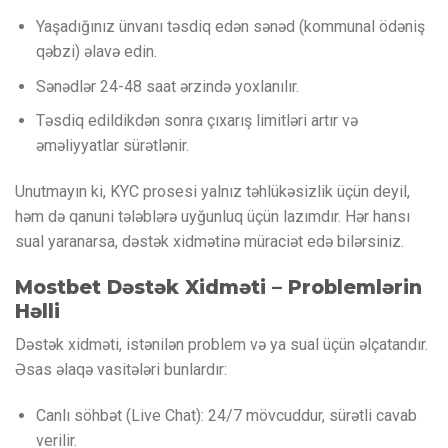
Yaşadığınız ünvanı təsdiq edən sənəd (kommunal ödəniş
qəbzi) əlavə edin.
Sənədlər 24-48 saat ərzində yoxlanılır.
Təsdiq edildikdən sonra çıxarış limitləri artır və
əməliyyatlar sürətlənir.
Unutmayın ki, KYC prosesi yalnız təhlükəsizlik üçün deyil,
həm də qanuni tələblərə uyğunluq üçün lazımdır. Hər hansı
sual yaranarsa, dəstək xidmətinə müraciət edə bilərsiniz.
Mostbet Dəstək Xidməti – Problemlərin
Həlli
Dəstək xidməti, istənilən problem və ya sual üçün əlçatandır.
Əsas əlaqə vasitələri bunlardır:
Canlı söhbət (Live Chat): 24/7 mövcuddur, sürətli cavab
verilir.