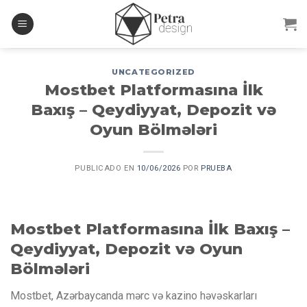
Skip
to
content
UNCATEGORIZED
Mostbet Platformasına İlk
Baxış – Qeydiyyat, Depozit və
Oyun Bölmələri
PUBLICADO EN
10/06/2026
POR
PRUEBA
Mostbet Platformasına İlk Baxış –
Qeydiyyat, Depozit və Oyun
Bölmələri
Mostbet, Azərbaycanda mərc və kazino həvəskarları