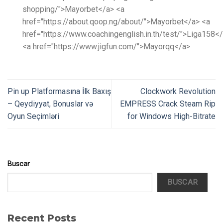
shopping/">Mayorbet</a> <a
href="https://about.qoop.ng/about/">Mayorbet</a> <a
href="https://www.coachingenglish.in.th/test/">Liga158<
<a href="https://www.jigfun.com/">Mayorqq</a>
Pin up Platformasına İlk Baxış
Clockwork Revolution
– Qeydiyyat, Bonuslar və
EMPRESS Crack Steam Rip
Oyun Seçimləri
for Windows High-Bitrate
Buscar
BUSCAR
Recent Posts