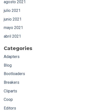
agosto 2021
julio 2021
junio 2021
mayo 2021
abril 2021
Categories
Adapters
Blog
Bootloaders
Breakers
Cliparts
Coop
Editors