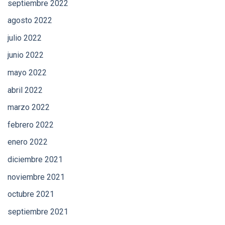
septiembre 2022
agosto 2022
julio 2022
junio 2022
mayo 2022
abril 2022
marzo 2022
febrero 2022
enero 2022
diciembre 2021
noviembre 2021
octubre 2021
septiembre 2021