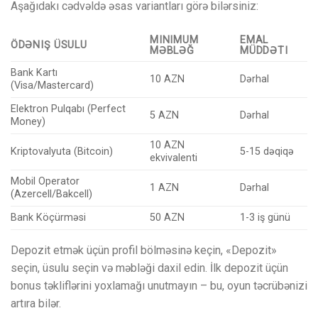
Aşağıdakı cədvəldə əsas variantları görə bilərsiniz:
MINIMUM
EMAL
ÖDƏNIŞ ÜSULU
MƏBLƏĞ
MÜDDƏTI
Bank Kartı
10 AZN
Dərhal
(Visa/Mastercard)
Elektron Pulqabı (Perfect
5 AZN
Dərhal
Money)
10 AZN
Kriptovalyuta (Bitcoin)
5-15 dəqiqə
ekvivalenti
Mobil Operator
1 AZN
Dərhal
(Azercell/Bakcell)
Bank Köçürməsi
50 AZN
1-3 iş günü
Depozit etmək üçün profil bölməsinə keçin, «Depozit»
seçin, üsulu seçin və məbləği daxil edin. İlk depozit üçün
bonus təkliflərini yoxlamağı unutmayın – bu, oyun təcrübənizi
artıra bilər.