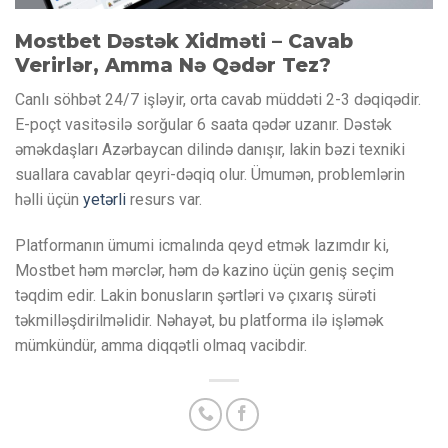
Mostbet Dəstək Xidməti – Cavab
Verirlər, Amma Nə Qədər Tez?
Canlı söhbət 24/7 işləyir, orta cavab müddəti 2-3 dəqiqədir.
E-poçt vasitəsilə sorğular 6 saata qədər uzanır. Dəstək
əməkdaşları Azərbaycan dilində danışır, lakin bəzi texniki
suallara cavablar qeyri-dəqiq olur. Ümumən, problemlərin
həlli üçün
yetərli
resurs var.
Platformanın ümumi icmalında qeyd etmək lazımdır ki,
Mostbet həm mərclər, həm də kazino üçün geniş seçim
təqdim edir. Lakin bonusların şərtləri və çıxarış sürəti
təkmilləşdirilməlidir. Nəhayət, bu platforma ilə işləmək
mümkündür, amma diqqətli olmaq vacibdir.