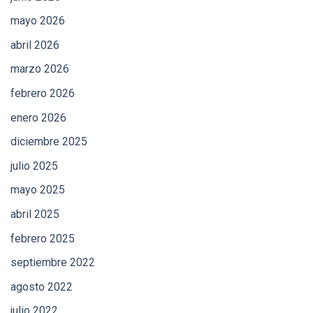
mayo 2026
abril 2026
marzo 2026
febrero 2026
enero 2026
diciembre 2025
julio 2025
mayo 2025
abril 2025
febrero 2025
septiembre 2022
agosto 2022
julio 2022