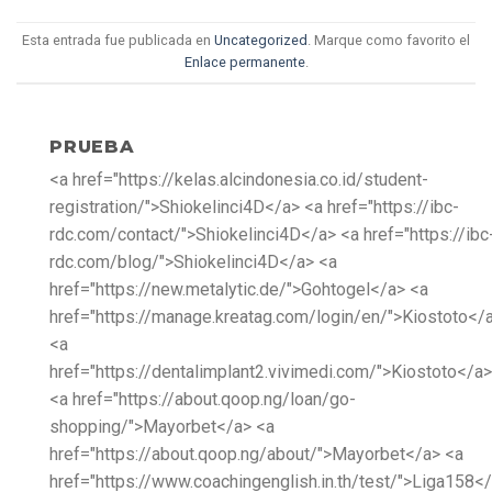
Esta entrada fue publicada en
Uncategorized
. Marque como favorito el
Enlace permanente
.
PRUEBA
<a href="https://kelas.alcindonesia.co.id/student-
registration/">Shiokelinci4D</a> <a href="https://ibc-
rdc.com/contact/">Shiokelinci4D</a> <a href="https://ibc
rdc.com/blog/">Shiokelinci4D</a> <a
href="https://new.metalytic.de/">Gohtogel</a> <a
href="https://manage.kreatag.com/login/en/">Kiostoto</
<a
href="https://dentalimplant2.vivimedi.com/">Kiostoto</a>
<a href="https://about.qoop.ng/loan/go-
shopping/">Mayorbet</a> <a
href="https://about.qoop.ng/about/">Mayorbet</a> <a
href="https://www.coachingenglish.in.th/test/">Liga158<