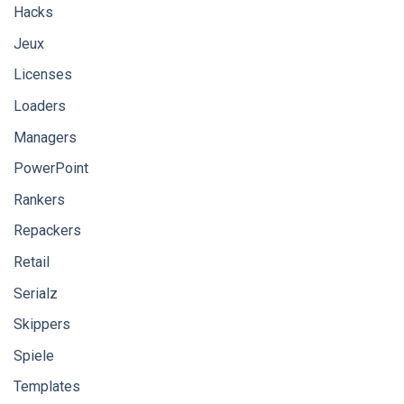
Hacks
Jeux
Licenses
Loaders
Managers
PowerPoint
Rankers
Repackers
Retail
Serialz
Skippers
Spiele
Templates