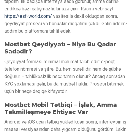
tapdım. İlk baxışda interfeys sadə görünür, amma dərinə
endikcə bəzi çatışmazlıqlar üzə çıxır. Rəsmi veb-sayt
https://esf-world.com/
vasitəsilə daxil olduqdan sonra,
qeydiyyat prosesi və bonuslar diqqətimi çəkdi. Gəlin addım-
addım bu platformanı təhlil edək.
Mostbet Qeydiyyatı – Niyə Bu Qədər
Sadədir?
Qeydiyyat forması minimal məlumat tələb edir: e-poçt,
telefon nömrəsi və şifrə. Bu, həm sürətlidir, həm də şübhə
doğurur – təhlükəsizlik necə təmin olunur? Ancaq sonradan
KYC yoxlaması gəlir, bu da müsbət haldır. Prosesi bitirmək
üçün bir neçə dəqiqə kifayətdir.
Mostbet Mobil Tətbiqi – İşlək, Amma
Təkmilləşməyə Ehtiyac Var
Android və iOS üçün tətbiq yüklədikdən sonra, interfeysin iş
masası versiyasından daha yığcam olduğunu gördüm. Lakin