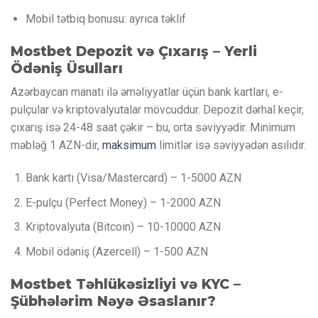
Mobil tətbiq bonusu: ayrıca təklif
Mostbet Depozit və Çıxarış – Yerli
Ödəniş Üsulları
Azərbaycan manatı ilə əməliyyatlar üçün bank kartları, e-
pulçular və kriptovalyutalar mövcuddur. Depozit dərhal keçir,
çıxarış isə 24-48 saat çəkir – bu, orta səviyyədir. Minimum
məbləğ 1 AZN-dir,
maksimum
limitlər isə səviyyədən asılıdır.
Bank kartı (Visa/Mastercard) – 1-5000 AZN
E-pulçu (Perfect Money) – 1-2000 AZN
Kriptovalyuta (Bitcoin) – 10-10000 AZN
Mobil ödəniş (Azercell) – 1-500 AZN
Mostbet Təhlükəsizliyi və KYC –
Şübhələrim Nəyə Əsaslanır?