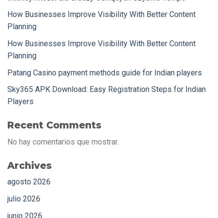
How Businesses Improve Visibility With Better Content
Planning
How Businesses Improve Visibility With Better Content
Planning
Patang Casino payment methods guide for Indian players
Sky365 APK Download: Easy Registration Steps for Indian
Players
Recent Comments
No hay comentarios que mostrar.
Archives
agosto 2026
julio 2026
junio 2026