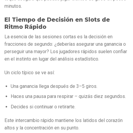
minutos.
El Tiempo de Decisión en Slots de
Ritmo Rápido
La esencia de las sesiones cortas es la decisión en
fracciones de segundo: ¿deberías asegurar una ganancia o
perseguir una mayor? Los jugadores rápidos suelen confiar
en el instinto en lugar del análisis estadístico.
Un ciclo típico se ve así:
Una ganancia llega después de 3–5 giros.
Haces una pausa para respirar – quizás diez segundos.
Decides si continuar o retirarte.
Este intercambio rápido mantiene los latidos del corazón
altos y la concentración en su punto.