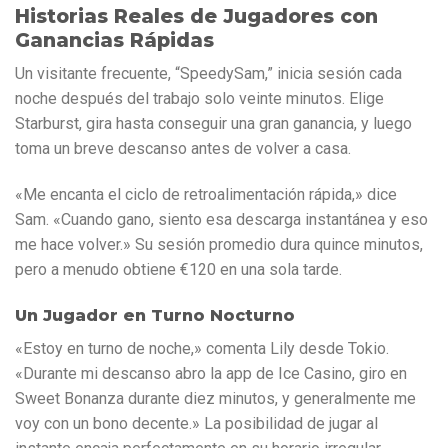
Historias Reales de Jugadores con
Ganancias Rápidas
Un visitante frecuente, “SpeedySam,” inicia sesión cada
noche después del trabajo solo veinte minutos. Elige
Starburst, gira hasta conseguir una gran ganancia, y luego
toma un breve descanso antes de volver a casa.
«Me encanta el ciclo de retroalimentación rápida,» dice
Sam. «Cuando gano, siento esa descarga instantánea y eso
me hace volver.» Su sesión promedio dura quince minutos,
pero a menudo obtiene €120 en una sola tarde.
Un Jugador en Turno Nocturno
«Estoy en turno de noche,» comenta Lily desde Tokio.
«Durante mi descanso abro la app de Ice Casino, giro en
Sweet Bonanza durante diez minutos, y generalmente me
voy con un bono decente.» La posibilidad de jugar al