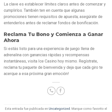
La clave es establecer límites claros antes de comenzar y
cumplirlos. También ten en cuenta que algunas
promociones tienen requisitos de apuesta; asegúrate de
entenderlos antes de reclamar fondos de bonificación.
Reclama Tu Bono y Comienza a Ganar
Ahora
Si estás listo para una experiencia de juego llena de
adrenalina con ganancias rápidas y recompensas
instantáneas, visita Ice Casino hoy mismo. Regístrate,
reclama tu paquete de bienvenida y deja que cada giro te
acerque a esa próxima gran emoción!
Esta entrada fue publicada en
Uncategorized
. Marque como favorito el