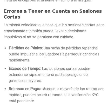
instante encaja perfectamente en su horario irregular.
Errores a Tener en Cuenta en Sesiones
Cortas
La misma velocidad que hace que las sesiones cortas sean
emocionantes también puede llevar a decisiones
impulsivas si no se gestiona con cuidado.
Pérdidas de Pánico:
Una racha de pérdidas repentina
puede impulsar a los jugadores a perseguir ganancias
rápidamente.
Exceso de Tiempo:
Las sesiones cortas pueden
extenderse rápidamente si estás persiguiendo
ganancias mayores.
Retrasos en Pagos:
Aunque la mayoría de los retiros son
rápidos, pueden ocurrir retrasos si la verificación KYC
está pendiente.