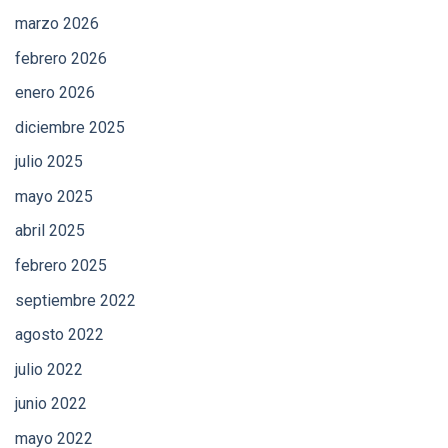
marzo 2026
febrero 2026
enero 2026
diciembre 2025
julio 2025
mayo 2025
abril 2025
febrero 2025
septiembre 2022
agosto 2022
julio 2022
junio 2022
mayo 2022