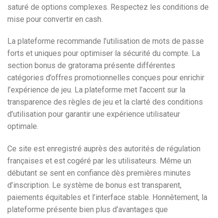
saturé de options complexes. Respectez les conditions de
mise pour convertir en cash.
La plateforme recommande l’utilisation de mots de passe
forts et uniques pour optimiser la sécurité du compte. La
section bonus de gratorama présente différentes
catégories d’offres promotionnelles conçues pour enrichir
l’expérience de jeu. La plateforme met l’accent sur la
transparence des règles de jeu et la clarté des conditions
d’utilisation pour garantir une expérience utilisateur
optimale.
Ce site est enregistré auprès des autorités de régulation
françaises et est cogéré par les utilisateurs. Même un
débutant se sent en confiance dès premières minutes
d’inscription. Le système de bonus est transparent,
paiements équitables et l’interface stable. Honnêtement, la
plateforme présente bien plus d’avantages que