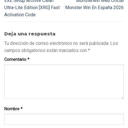
EXE Setup Archive Clean
Monsterwin Web Oficial
Ultra-Lite Edition [XRG] Fast
Monster Win En España 2026
Activation Code
Deja una respuesta
Tu dirección de correo electrónico no será publicada.
Los
campos obligatorios están marcados con
*
Comentario
*
Nombre
*