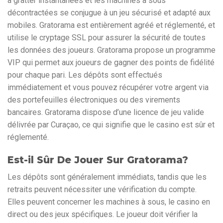
à gratter instantanées et les machines à sous
décontractées se conjugue à un jeu sécurisé et adapté aux
mobiles. Gratorama est entièrement agréé et réglementé, et
utilise le cryptage SSL pour assurer la sécurité de toutes
les données des joueurs. Gratorama propose un programme
VIP qui permet aux joueurs de gagner des points de fidélité
pour chaque pari. Les dépôts sont effectués
immédiatement et vous pouvez récupérer votre argent via
des portefeuilles électroniques ou des virements
bancaires. Gratorama dispose d’une licence de jeu valide
délivrée par Curaçao, ce qui signifie que le casino est sûr et
réglementé.
Est-il Sûr De Jouer Sur Gratorama?
Les dépôts sont généralement immédiats, tandis que les
retraits peuvent nécessiter une vérification du compte.
Elles peuvent concerner les machines à sous, le casino en
direct ou des jeux spécifiques. Le joueur doit vérifier la