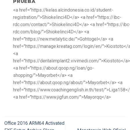
PRUEBA
<a href="https://kelas.alcindonesia.co.id/student-
registration/">Shiokelinci4D</a> <a href="https://ibc-
rdc.com/contact/">Shiokelinci4D</a> <a href="https://ibc
rdc.com/blog/">Shiokelinci4D</a> <a
href="https://new.metalytic.de/">Gohtogel</a> <a
href="https://manage.kreatag.com/login/en/">Kiostoto</
<a
href="https://dentalimplant2.vivimedi.com/">Kiostoto</a>
<a href="https://about.qoop.ng/loan/go-
shopping/">Mayorbet</a> <a
href="https://about.qoop.ng/about/">Mayorbet</a> <a
href="https://www.coachingenglish.in.th/test/">Liga158<
<a href="https://www.jigfun.com/">Mayorqq</a>
Office 2016 ARM64 Activated