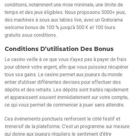
conditions, notamment une mise minimale, une limite de
temps et des jeux éligibles. Nous proposons 5000+ jeux,
des machines à sous aux tables live, avec un Gratorama
welcome bonus de 100 % jusqu’à 500 € et 100 tours
gratuits sous conditions.
Conditions D’utilisation Des Bonus
Le casino veille à ce que vous n’ayez pas à payer de frais
pour obtenir votre argent, afin que vous puissiez récupérer
tous vos gains. Le casino permet aux joueurs du monde
entier d’utiliser différentes devises pour effectuer des
dépôts et des retraits. Les dépôts sont traités rapidement
et apparaissent souvent immédiatement sur votre compte,
ce qui vous permet de commencer à jouer sans attendre.
Ces événements ponctuels renforcent le côté festif et
immersif de la plateforme. C’est un programme sur mesure
qui donne aux joueurs réguliers le sentiment d’être