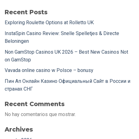
Recent Posts
Exploring Roulette Options at Rolletto UK
InstaSpin Casino Review: Snelle Spelletjes & Directe
Beloningen
Non GamStop Casinos UK 2026 – Best New Casinos Not
on GamStop
Vavada online casino w Polsce – bonusy
Пин Ап Онлайн Казино Официальный Сайт в России и
странах СНГ
Recent Comments
No hay comentarios que mostrar.
Archives