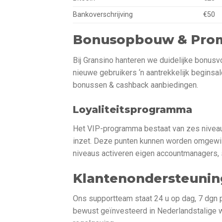
Bankoverschrijving
€50
Bonusopbouw & Prom
Bij Gransino hanteren we duidelijke bonus
nieuwe gebruikers ‘n aantrekkelijk beginsal
bonussen & cashback aanbiedingen.
Loyaliteitsprogramma
Het VIP-programma bestaat van zes niveau
inzet. Deze punten kunnen worden omgewiss
niveaus activeren eigen accountmanagers, s
Klantenondersteunin
Ons supportteam staat 24 u op dag, 7 dgn
bewust geïnvesteerd in Nederlandstalige 