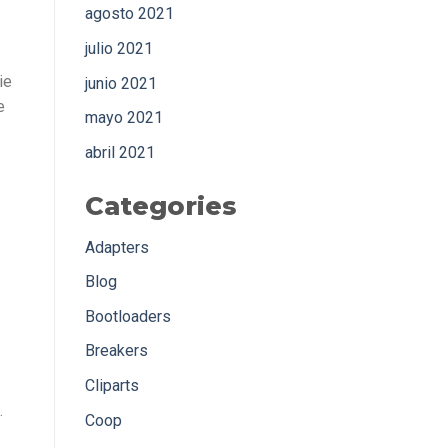
agosto 2021
julio 2021
ie
junio 2021
e
mayo 2021
abril 2021
Categories
Adapters
Blog
Bootloaders
Breakers
Cliparts
.
Coop