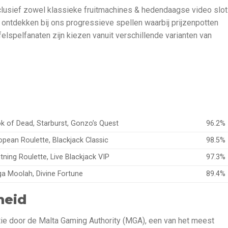
inclusief zowel klassieke fruitmachines & hedendaagse video slo
ontdekken bij ons progressieve spellen waarbij prijzenpotten
elspelfanaten zijn kiezen vanuit verschillende varianten van
k of Dead, Starburst, Gonzo’s Quest
96.2%
opean Roulette, Blackjack Classic
98.5%
htning Roulette, Live Blackjack VIP
97.3%
a Moolah, Divine Fortune
89.4%
heid
tie door de Malta Gaming Authority (MGA), een van het meest