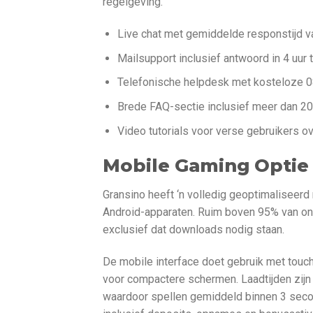
regelgeving.
Live chat met gemiddelde responstijd 
Mailsupport inclusief antwoord in 4 uur 
Telefonische helpdesk met kosteloze 
Brede FAQ-sectie inclusief meer dan 20
Video tutorials voor verse gebruikers ov
Mobile Gaming Optie
Gransino heeft ‘n volledig geoptimaliseerd
Android-apparaten. Ruim boven 95% van ons
exclusief dat downloads nodig staan.
De mobile interface doet gebruik met tou
voor compactere schermen. Laadtijden zij
waardoor spellen gemiddeld binnen 3 second