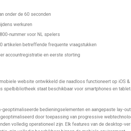
van onder de 60 seconden
tijdens werkuren
0800-nummer voor NL spelers
0 artikelen betreffende frequente vraagstukken
er accountregistratie en eerste storting
 mobiele website ontwikkeld die naadloos functioneert op iOS &
 spelbibliotheek staat beschikbaar voor smartphones en tablet
ch-geoptimaliseerde bedieningselementen en aangepaste lay-ou
n geoptimaliseerd door toepassing van progressive webtechnolo
en volledig operationeel zijn. Elk features van de desktop-ver