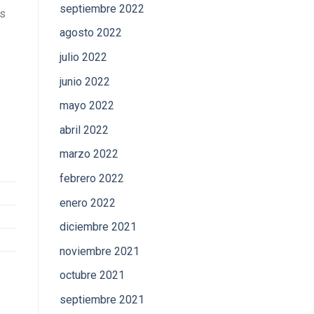
septiembre 2022
ts
agosto 2022
julio 2022
junio 2022
mayo 2022
abril 2022
marzo 2022
febrero 2022
enero 2022
diciembre 2021
noviembre 2021
octubre 2021
septiembre 2021