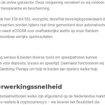
 de online goksector. Deze vergunning verzekert zo wij voldoen
le transparantie en bescherming.
uik met 256-bit SSL-encryptie, dezelfde beveiligingsstandaard d
ransacties worden tijdens real-time gemonitord door automatisch
n naast eCOGRA voor onafhankelijke audits op onze Random
oonbaar eerlijke spelresultaten.
g serieus & bieden diverse tools om speelpatronen kunnen
en voor deposits, losses en speeltijd. Daarnaast functioneren wij
Gambling Therapy om hulp te bieden aan spelers welke hulp
erwerkingssnelheid
t betaalmethoden welke zijn afgestemd op de Nederlandse markt
e-wallets & cryptocurrency’s – we leveren het flexibiliteit die