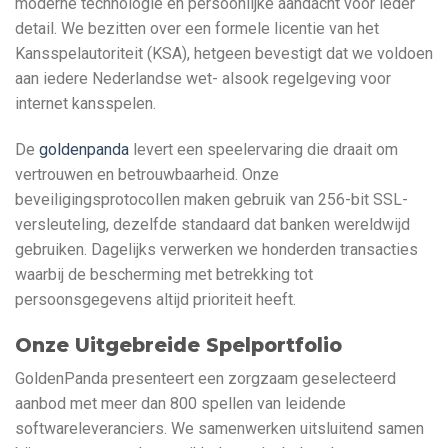
moderne technologie en persoonlijke aandacht voor ieder
detail. We bezitten over een formele licentie van het
Kansspelautoriteit (KSA), hetgeen bevestigt dat we voldoen
aan iedere Nederlandse wet- alsook regelgeving voor
internet kansspelen.
De
goldenpanda
levert een speelervaring die draait om
vertrouwen en betrouwbaarheid. Onze
beveiligingsprotocollen maken gebruik van 256-bit SSL-
versleuteling, dezelfde standaard dat banken wereldwijd
gebruiken. Dagelijks verwerken we honderden transacties
waarbij de bescherming met betrekking tot
persoonsgegevens altijd prioriteit heeft.
Onze Uitgebreide Spelportfolio
GoldenPanda presenteert een zorgzaam geselecteerd
aanbod met meer dan 800 spellen van leidende
softwareleveranciers. We samenwerken uitsluitend samen