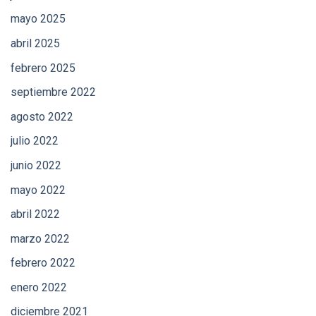
mayo 2025
abril 2025
febrero 2025
septiembre 2022
agosto 2022
julio 2022
junio 2022
mayo 2022
abril 2022
marzo 2022
febrero 2022
enero 2022
diciembre 2021