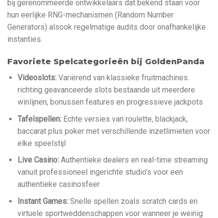
bij gerenommeerde ontwikkelaars dat bekend staan voor
hun eerlijke RNG-mechanismen (Random Number
Generators) alsook regelmatige audits door onafhankelijke
instanties.
Favoriete Spelcategorieën bij GoldenPanda
Videoslots:
Variërend van klassieke fruitmachines
richting geavanceerde slots bestaande uit meerdere
winlijnen, bonussen features en progressieve jackpots
Tafelspellen:
Echte versies van roulette, blackjack,
baccarat plus poker met verschillende inzetlimieten voor
elke speelstijl
Live Casino:
Authentieke dealers en real-time streaming
vanuit professioneel ingerichte studio’s voor een
authentieke casinosfeer
Instant Games:
Snelle spellen zoals scratch cards en
virtuele sportweddenschappen voor wanneer je weinig