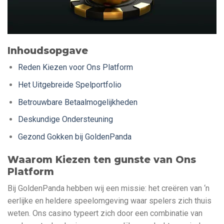
Inhoudsopgave
Reden Kiezen voor Ons Platform
Het Uitgebreide Spelportfolio
Betrouwbare Betaalmogelijkheden
Deskundige Ondersteuning
Gezond Gokken bij GoldenPanda
Waarom Kiezen ten gunste van Ons
Platform
Bij GoldenPanda hebben wij een missie: het creëren van ‘n
eerlijke en heldere speelomgeving waar spelers zich thuis
weten. Ons casino typeert zich door een combinatie van