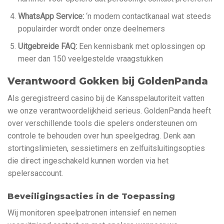
WhatsApp Service:
‘n modern contactkanaal wat steeds
populairder wordt onder onze deelnemers
Uitgebreide FAQ:
Een kennisbank met oplossingen op
meer dan 150 veelgestelde vraagstukken
Verantwoord Gokken bij GoldenPanda
Als geregistreerd casino bij de Kansspelautoriteit vatten
we onze verantwoordelijkheid serieus. GoldenPanda heeft
over verschillende tools die spelers ondersteunen om
controle te behouden over hun speelgedrag. Denk aan
stortingslimieten, sessietimers en zelfuitsluitingsopties
die direct ingeschakeld kunnen worden via het
spelersaccount.
Beveiligingsacties in de Toepassing
Wij monitoren speelpatronen intensief en nemen