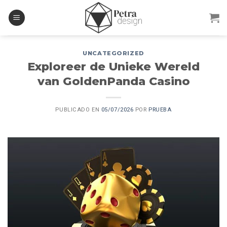
Skip
to
content
UNCATEGORIZED
Exploreer de Unieke Wereld
van GoldenPanda Casino
PUBLICADO EN
05/07/2026
POR
PRUEBA