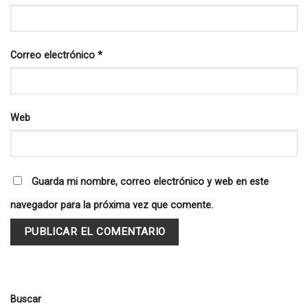
Correo electrónico
*
Web
Guarda mi nombre, correo electrónico y web en este
navegador para la próxima vez que comente.
Buscar