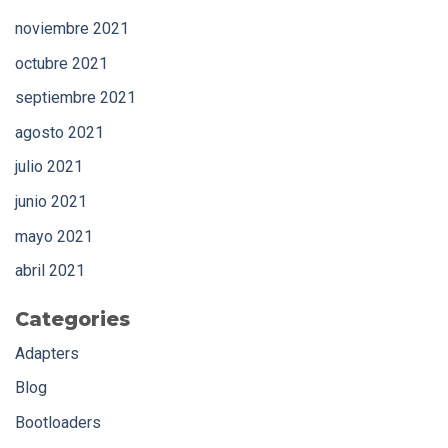
noviembre 2021
octubre 2021
septiembre 2021
agosto 2021
julio 2021
junio 2021
mayo 2021
abril 2021
Categories
Adapters
Blog
Bootloaders