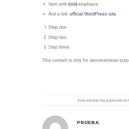
Item with
bold
emphasis
And a link:
official WordPress site
Step one
Step two
Step three
This content is only for demonstration purpo
Esta entrada fue publicada en
PRUEBA