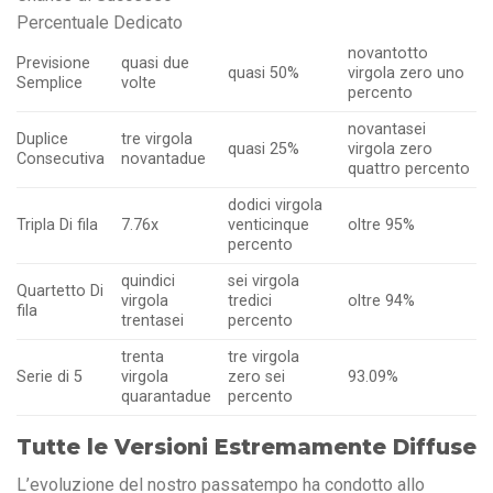
Percentuale Dedicato
novantotto
Previsione
quasi due
quasi 50%
virgola zero uno
Semplice
volte
percento
novantasei
Duplice
tre virgola
quasi 25%
virgola zero
Consecutiva
novantadue
quattro percento
dodici virgola
Tripla Di fila
7.76x
venticinque
oltre 95%
percento
quindici
sei virgola
Quartetto Di
virgola
tredici
oltre 94%
fila
trentasei
percento
trenta
tre virgola
Serie di 5
virgola
zero sei
93.09%
quarantadue
percento
Tutte le Versioni Estremamente Diffuse
L’evoluzione del nostro passatempo ha condotto allo