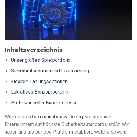
Inhaltsverzeichnis
Unser großes Spielportfolio
Sicherheitsnormen und Lizenzierung
Flexible Zahlungsoptionen
Lukratives Bonusprogramm
Professioneller Kundenservice
Willkommen bei
casinobossy-de.org
, wo premium
Entertainment auf höchste Sicherheitsstandards stößt. Wir
haben uns als seriöse Plattform etabliert, welche sowohl