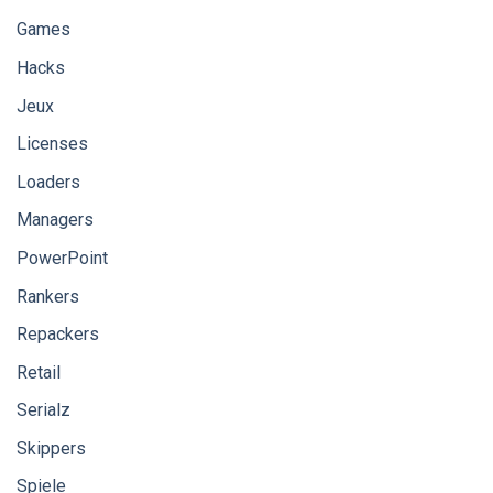
Games
Hacks
Jeux
Licenses
Loaders
Managers
PowerPoint
Rankers
Repackers
Retail
Serialz
Skippers
Spiele