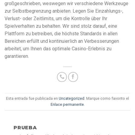
großgeschrieben, weswegen wir verschiedene Werkzeuge
zur Selbstbegrenzung anbieten. Legen Sie Einzahlungs-,
Verlust- oder Zeitlimits, um die Kontrolle über Ihr
Spielverhalten zu behalten. Wir sind stolz darauf, eine
Plattform zu betreiben, die höchste Standards in allen
Bereichen erfüllt und kontinuierlich an Verbesserungen
arbeitet, um Ihnen das optimale Casino-Erlebnis zu
garantieren.
Esta entrada fue publicada en
Uncategorized
. Marque como favorito el
Enlace permanente
.
PRUEBA