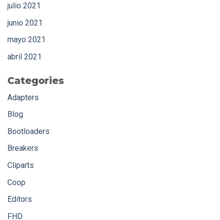
julio 2021
junio 2021
mayo 2021
abril 2021
Categories
Adapters
Blog
Bootloaders
Breakers
Cliparts
Coop
Editors
FHD