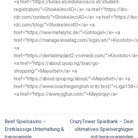
<a href="https://kelas.alcindonesia.co.id/student-
registration/">Shiokelinci4D</a> <a href="https://ibc-
rdc.com/contact/">Shiokelinci4D</a> <a href="https://ibc
rdc.com/blog/">Shiokelinci4D</a> <a
href="https://new.metalytic.de/">Gohtogel</a> <a
href="https://manage.kreatag.com/login/en/">Kiostoto</
<a
href="https://dentalimplant2.vivimedi.com/">Kiostoto</a>
<a href="https://about.qoop.ng/loan/go-
shopping/">Mayorbet</a> <a
href="https://about.qoop.ng/about/">Mayorbet</a> <a
href="https://www.coachingenglish.in.th/test/">Liga158<
<a href="https://www.jigfun.com/">Mayorqq</a>
Beef Spielcasino –
CrazyTower Spielbank – Dein
Erstklassige Unterhaltung &
ultimatives Spielvergnügen
transparente
mit herausragenden