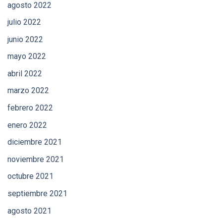
agosto 2022
julio 2022
junio 2022
mayo 2022
abril 2022
marzo 2022
febrero 2022
enero 2022
diciembre 2021
noviembre 2021
octubre 2021
septiembre 2021
agosto 2021