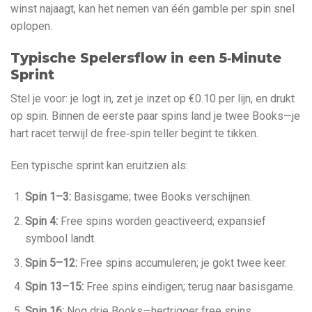
winst najaagt, kan het nemen van één gamble per spin snel
oplopen.
Typische Spelersflow in een 5‑Minute
Sprint
Stel je voor: je logt in, zet je inzet op €0.10 per lijn, en drukt
op spin. Binnen de eerste paar spins land je twee Books—je
hart racet terwijl de free‑spin teller begint te tikken.
Een typische sprint kan eruitzien als:
Spin 1–3:
Basisgame; twee Books verschijnen.
Spin 4:
Free spins worden geactiveerd; expansief
symbool landt.
Spin 5–12:
Free spins accumuleren; je gokt twee keer.
Spin 13–15:
Free spins eindigen; terug naar basisgame.
Spin 16:
Nog drie Books—hertrigger free spins.