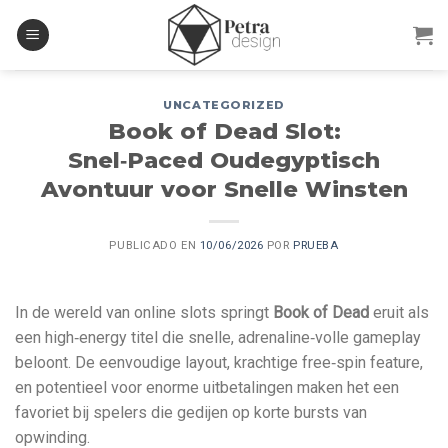
Skip
to
content
UNCATEGORIZED
Book of Dead Slot:
Snel‑Paced Oudegyptisch
Avontuur voor Snelle Winsten
PUBLICADO EN
10/06/2026
POR
PRUEBA
In de wereld van online slots springt
Book of Dead
eruit als
een high‑energy titel die snelle, adrenaline‑volle gameplay
beloont. De eenvoudige layout, krachtige free‑spin feature,
en potentieel voor enorme uitbetalingen maken het een
favoriet bij spelers die gedijen op korte bursts van
opwinding.