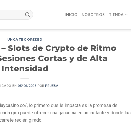
INICIO
NOSOTROS
TIENDA
UNCATEGORIZED
 – Slots de Crypto de Ritmo
Sesiones Cortas y de Alta
Intensidad
LICADO EN
05/06/2026
POR
PRUEBA
playcasino.co/, lo primero que le impacta es la promesa de
da giro puede ofrecer una ganancia en un instante y donde las
arrete recién girado.