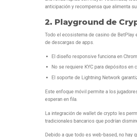
anticipación y recompensa que alimenta su
2. Playground de Cryp
Todo el ecosistema de casino de BetPlay es
de descargas de apps.
El diseño responsive funciona en Chrome
No se requiere KYC para depósitos en 
El soporte de Lightning Network garanti
Este enfoque móvil permite a los jugadore
esperan en fila.
La integración de wallet de crypto les per
tradicionales bancarios que podrían disminu
Debido a que todo es web-based, no hay q