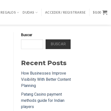
REGALOS
DUDAS
ACCEDER / REGISTRARSE
$
0.00
Buscar
BUSCAR
Recent Posts
How Businesses Improve
Visibility With Better Content
Planning
Patang Casino payment
methods guide for Indian
players