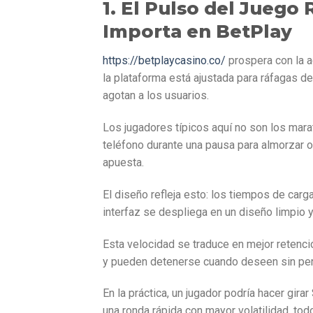
1. El Pulso del Juego
Importa en BetPlay
https://betplaycasino.co/
prospera con la ad
la plataforma está ajustada para ráfagas d
agotan a los usuarios.
Los jugadores típicos aquí no son los mara
teléfono durante una pausa para almorzar o
apuesta.
El diseño refleja esto: los tiempos de carg
interfaz se despliega en un diseño limpio 
Esta velocidad se traduce en mejor retenc
y pueden detenerse cuando deseen sin per
En la práctica, un jugador podría hacer gir
una ronda rápida con mayor volatilidad, tod