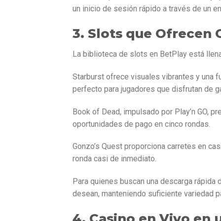
un inicio de sesión rápido a través de un e
3. Slots que Ofrecen 
La biblioteca de slots en BetPlay está lle
Starburst ofrece visuales vibrantes y una 
perfecto para jugadores que disfrutan de g
Book of Dead, impulsado por Play’n GO, pres
oportunidades de pago en cinco rondas.
Gonzo’s Quest proporciona carretes en casc
ronda casi de inmediato.
Para quienes buscan una descarga rápida de
desean, manteniendo suficiente variedad p
4. Casino en Vivo en 