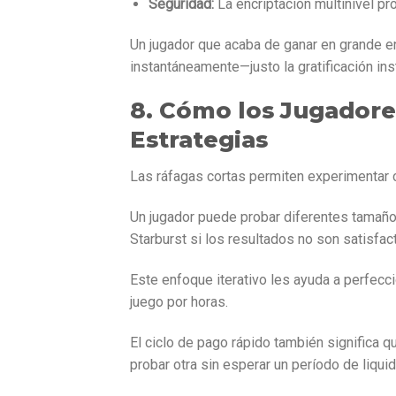
Seguridad:
La encriptación multinivel pr
Un jugador que acaba de ganar en grande e
instantáneamente—justo la gratificación in
8. Cómo los Jugadore
Estrategias
Las ráfagas cortas permiten experimentar c
Un jugador puede probar diferentes tamaño
Starburst si los resultados no son satisf
Este enfoque iterativo les ayuda a perfecci
juego por horas.
El ciclo de pago rápido también significa q
probar otra sin esperar un período de liquid