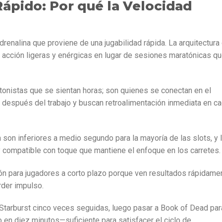
 Rápido: Por qué la Velocidad
renalina que proviene de una jugabilidad rápida. La arquitectura
e acción ligeras y enérgicas en lugar de sesiones maratónicas q
tonistas que se sientan horas; son quienes se conectan en el
 después del trabajo y buscan retroalimentación inmediata en c
a son inferiores a medio segundo para la mayoría de las slots, y 
y compatible con toque que mantiene el enfoque en los carretes.
ión para jugadores a corto plazo porque ven resultados rápidame
der impulso.
ar Starburst cinco veces seguidas, luego pasar a Book of Dead par
o en diez minutos—suficiente para satisfacer el ciclo de