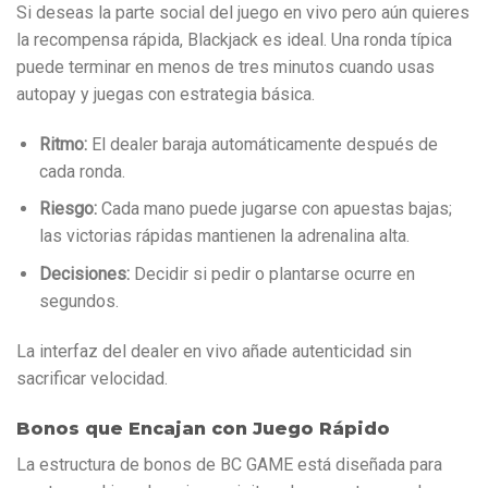
Si deseas la parte social del juego en vivo pero aún quieres
la recompensa rápida, Blackjack es ideal. Una ronda típica
puede terminar en menos de tres minutos cuando usas
autopay y juegas con estrategia básica.
Ritmo:
El dealer baraja automáticamente después de
cada ronda.
Riesgo:
Cada mano puede jugarse con apuestas bajas;
las victorias rápidas mantienen la adrenalina alta.
Decisiones:
Decidir si pedir o plantarse ocurre en
segundos.
La interfaz del dealer en vivo añade autenticidad sin
sacrificar velocidad.
Bonos que Encajan con Juego Rápido
La estructura de bonos de BC GAME está diseñada para