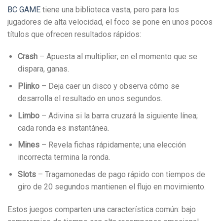
BC GAME
tiene una biblioteca vasta, pero para los
jugadores de alta velocidad, el foco se pone en unos pocos
títulos que ofrecen resultados rápidos:
Crash
– Apuesta al multiplier; en el momento que se
dispara, ganas.
Plinko
– Deja caer un disco y observa cómo se
desarrolla el resultado en unos segundos.
Limbo
– Adivina si la barra cruzará la siguiente línea;
cada ronda es instantánea.
Mines
– Revela fichas rápidamente; una elección
incorrecta termina la ronda.
Slots
– Tragamonedas de pago rápido con tiempos de
giro de 20 segundos mantienen el flujo en movimiento.
Estos juegos comparten una característica común: bajo