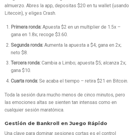
almuerzo. Abres la app, depositas $20 en tu wallet (usando
Litecoin), y eliges Crash.
Primera ronda:
Apuesta $2 en un multiplier de 1.5x –
gana en 1.8x; recoge $3.60.
Segunda ronda:
Aumenta la apuesta a $4; gana en 2x;
neto $8.
Tercera ronda:
Cambia a Limbo; apuesta $5; alcanza 2x;
gana $10.
Cuarta ronda:
Se acaba el tiempo – retira $21 en Bitcoin.
Toda la sesión dura mucho menos de cinco minutos, pero
las emociones altas se sienten tan intensas como en
cualquier sesión maratónica.
Gestión de Bankroll en Juego Rápido
Una clave para dominar sesiones cortas es el control