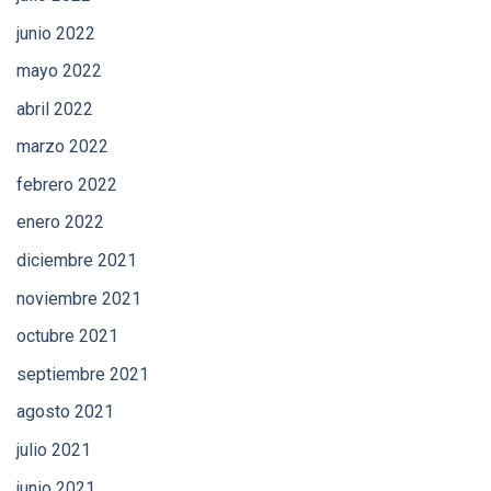
junio 2022
mayo 2022
abril 2022
marzo 2022
febrero 2022
enero 2022
diciembre 2021
noviembre 2021
octubre 2021
septiembre 2021
agosto 2021
julio 2021
junio 2021