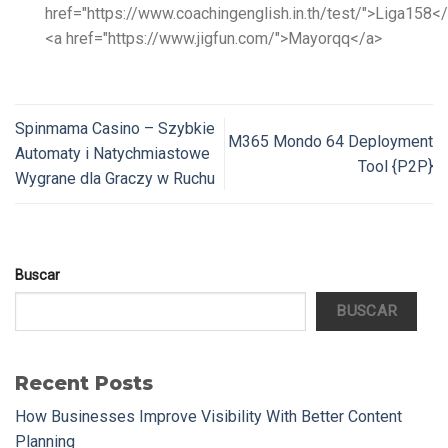
href="https://www.coachingenglish.in.th/test/">Liga158<
<a href="https://www.jigfun.com/">Mayorqq</a>
Spinmama Casino – Szybkie
M365 Mondo 64 Deployment
Automaty i Natychmiastowe
Tool {P2P}
Wygrane dla Graczy w Ruchu
Buscar
BUSCAR
Recent Posts
How Businesses Improve Visibility With Better Content
Planning