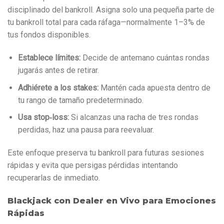
disciplinado del bankroll. Asigna solo una pequeña parte de
tu bankroll total para cada ráfaga—normalmente 1–3% de
tus fondos disponibles.
Establece límites:
Decide de antemano cuántas rondas
jugarás antes de retirar.
Adhiérete a los stakes:
Mantén cada apuesta dentro de
tu rango de tamaño predeterminado.
Usa stop‑loss:
Si alcanzas una racha de tres rondas
perdidas, haz una pausa para reevaluar.
Este enfoque preserva tu bankroll para futuras sesiones
rápidas y evita que persigas pérdidas intentando
recuperarlas de inmediato.
Blackjack con Dealer en Vivo para Emociones
Rápidas