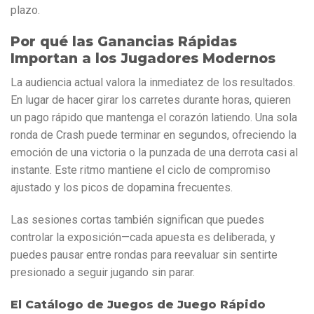
plazo.
Por qué las Ganancias Rápidas
Importan a los Jugadores Modernos
La audiencia actual valora la inmediatez de los resultados.
En lugar de hacer girar los carretes durante horas, quieren
un pago rápido que mantenga el corazón latiendo. Una sola
ronda de Crash puede terminar en segundos, ofreciendo la
emoción de una victoria o la punzada de una derrota casi al
instante. Este ritmo mantiene el ciclo de compromiso
ajustado y los picos de dopamina frecuentes.
Las sesiones cortas también significan que puedes
controlar la exposición—cada apuesta es deliberada, y
puedes pausar entre rondas para reevaluar sin sentirte
presionado a seguir jugando sin parar.
El Catálogo de Juegos de Juego Rápido