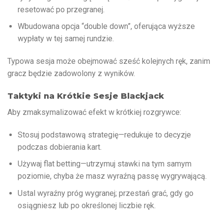
resetować po przegranej.
Wbudowana opcja “double down”, oferująca wyższe
wypłaty w tej samej rundzie.
Typowa sesja może obejmować sześć kolejnych ręk, zanim
gracz będzie zadowolony z wyników.
Taktyki na Krótkie Sesje Blackjack
Aby zmaksymalizować efekt w krótkiej rozgrywce:
Stosuj podstawową strategię—redukuje to decyzje
podczas dobierania kart.
Używaj flat betting—utrzymuj stawki na tym samym
poziomie, chyba że masz wyraźną passę wygrywającą.
Ustal wyraźny próg wygranej; przestań grać, gdy go
osiągniesz lub po określonej liczbie ręk.