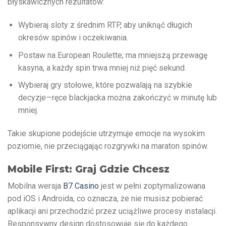
błyskawicznych rezultatów:
Wybieraj sloty z średnim RTP, aby uniknąć długich
okresów spinów i oczekiwania.
Postaw na European Roulette; ma mniejszą przewagę
kasyna, a każdy spin trwa mniej niż pięć sekund.
Wybieraj gry stołowe, które pozwalają na szybkie
decyzje—ręce blackjacka można zakończyć w minutę lub
mniej.
Takie skupione podejście utrzymuje emocje na wysokim
poziomie, nie przeciągając rozgrywki na maraton spinów.
Mobile First: Graj Gdzie Chcesz
Mobilna wersja
B7 Casino
jest w pełni zoptymalizowana
pod iOS i Androida, co oznacza, że nie musisz pobierać
aplikacji ani przechodzić przez uciążliwe procesy instalacji.
Responsywny design dostosowuje się do każdego