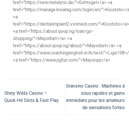
href="https://new.metalytic.de/">Gohtogel</a> <a
href="https://manage.kreatag.com/login/en/">Kiostoto</
<a
href="https://dentalimplant2.vivimedi.com/">Kiostoto</a>
<a href="https://about.qoop.ng/loan/go-
shopping/">Mayorbet</a> <a
href="https://about.qoop.ng/about/">Mayorbet</a> <a
href="https://www.coachingenglish.in.th/test/">Liga158<
<a href="https://www.jigfun.com/">Mayorqq</a>
Gransino Casino : Machines à
Shiny Wilds Casino –
sous rapides et gains
Quick‑Hit Slots & Fast Play
immédiats pour les amateurs
de sensations fortes