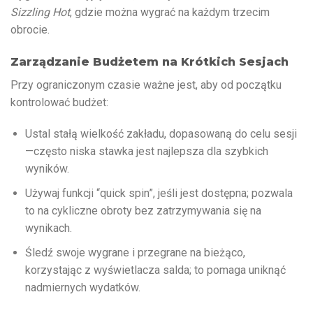
Sizzling Hot
, gdzie można wygrać na każdym trzecim
obrocie.
Zarządzanie Budżetem na Krótkich Sesjach
Przy ograniczonym czasie ważne jest, aby od początku
kontrolować budżet:
Ustal stałą wielkość zakładu, dopasowaną do celu sesji
—często niska stawka jest najlepsza dla szybkich
wyników.
Używaj funkcji “quick spin”, jeśli jest dostępna; pozwala
to na cykliczne obroty bez zatrzymywania się na
wynikach.
Śledź swoje wygrane i przegrane na bieżąco,
korzystając z wyświetlacza salda; to pomaga uniknąć
nadmiernych wydatków.