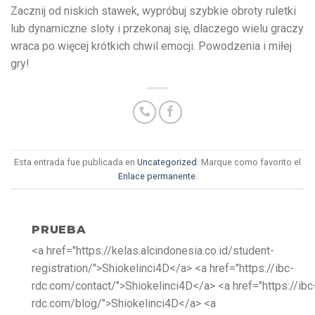
Zacznij od niskich stawek, wypróbuj szybkie obroty ruletki
lub dynamiczne sloty i przekonaj się, dlaczego wielu graczy
wraca po więcej krótkich chwil emocji. Powodzenia i miłej
gry!
Esta entrada fue publicada en
Uncategorized
. Marque como favorito el
Enlace permanente
.
PRUEBA
<a href="https://kelas.alcindonesia.co.id/student-
registration/">Shiokelinci4D</a> <a href="https://ibc-
rdc.com/contact/">Shiokelinci4D</a> <a href="https://ibc
rdc.com/blog/">Shiokelinci4D</a> <a