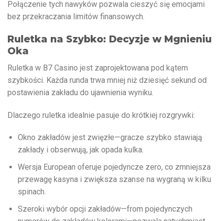
Połączenie tych nawyków pozwala cieszyć się emocjami
bez przekraczania limitów finansowych.
Ruletka na Szybko: Decyzje w Mgnieniu
Oka
Ruletka w B7 Casino jest zaprojektowana pod kątem
szybkości. Każda runda trwa mniej niż dziesięć sekund od
postawienia zakładu do ujawnienia wyniku.
Dlaczego ruletka idealnie pasuje do krótkiej rozgrywki:
Okno zakładów jest zwięzłe—gracze szybko stawiają
zakłady i obserwują, jak opada kulka.
Wersja European oferuje pojedyncze zero, co zmniejsza
przewagę kasyna i zwiększa szanse na wygraną w kilku
spinach.
Szeroki wybór opcji zakładów—from pojedynczych