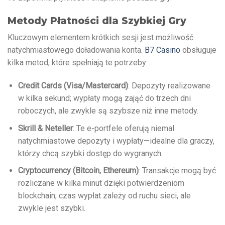
Metody Płatności dla Szybkiej Gry
Kluczowym elementem krótkich sesji jest możliwość
natychmiastowego doładowania konta.
B7 Casino
obsługuje
kilka metod, które spełniają te potrzeby:
Credit Cards (Visa/Mastercard)
: Depozyty realizowane
w kilka sekund; wypłaty mogą zająć do trzech dni
roboczych, ale zwykle są szybsze niż inne metody.
Skrill & Neteller
: Te e-portfele oferują niemal
natychmiastowe depozyty i wypłaty—idealne dla graczy,
którzy chcą szybki dostęp do wygranych.
Cryptocurrency (Bitcoin, Ethereum)
: Transakcje mogą być
rozliczane w kilka minut dzięki potwierdzeniom
blockchain; czas wypłat zależy od ruchu sieci, ale
zwykle jest szybki.