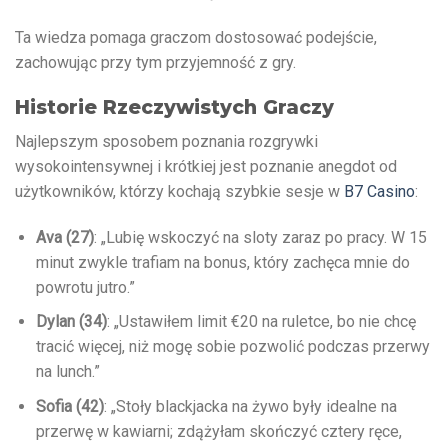
Ta wiedza pomaga graczom dostosować podejście,
zachowując przy tym przyjemność z gry.
Historie Rzeczywistych Graczy
Najlepszym sposobem poznania rozgrywki
wysokointensywnej i krótkiej jest poznanie anegdot od
użytkowników, którzy kochają szybkie sesje w
B7 Casino
:
Ava (27)
: „Lubię wskoczyć na sloty zaraz po pracy. W 15
minut zwykle trafiam na bonus, który zachęca mnie do
powrotu jutro.”
Dylan (34)
: „Ustawiłem limit €20 na ruletce, bo nie chcę
tracić więcej, niż mogę sobie pozwolić podczas przerwy
na lunch.”
Sofia (42)
: „Stoły blackjacka na żywo były idealne na
przerwę w kawiarni; zdążyłam skończyć cztery ręce,