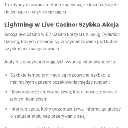
Ta zdyscyplinowana metoda zapewnia, że każda ręka jest
decydująca i satysfakcjonująca.
Lightning w Live Casino: Szybka Akcja
Sekcja live casino w B7 Casino korzysta z usług Evolution
Gaming, których streamy są zoptymalizowane pod kątem
szybkości i zaangażowania.
Atuty dla graczy preferujących wysoką intensywność to:
Szybkie tempo gry—ręce są rozdawane szybko, z
minimalnym czasem oczekiwania między rundami.
Różnorodność stołów na żywo, które można zmieniać
jednym tapnięciem.
Interfejs czatu, który pozostaje żywy, informując graczy
o statusie stołu bez przerywania sesji.