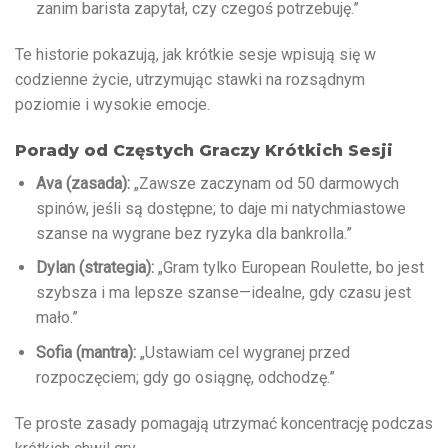
zanim barista zapytał, czy czegoś potrzebuję.”
Te historie pokazują, jak krótkie sesje wpisują się w
codzienne życie, utrzymując stawki na rozsądnym
poziomie i wysokie emocje.
Porady od Częstych Graczy Krótkich Sesji
Ava (zasada):
„Zawsze zaczynam od 50 darmowych
spinów, jeśli są dostępne; to daje mi natychmiastowe
szanse na wygrane bez ryzyka dla bankrolla.”
Dylan (strategia):
„Gram tylko European Roulette, bo jest
szybsza i ma lepsze szanse—idealne, gdy czasu jest
mało.”
Sofia (mantra):
„Ustawiam cel wygranej przed
rozpoczęciem; gdy go osiągnę, odchodzę.”
Te proste zasady pomagają utrzymać koncentrację podczas