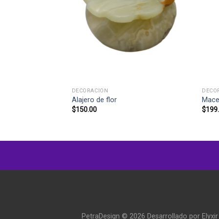
STENCIAS
+
+
DECORACIÓN
DECO
 Pentagonal
Alajero de flor
Mace
$
150.00
$
199
PetraDesign © 2026 Desarrollado por
Elyxir