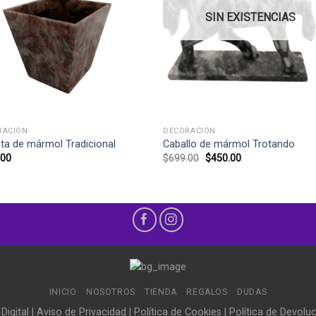
SIN EXISTENCIAS
+
RACIÓN
DECORACIÓN
ta de mármol Tradicional
Caballo de mármol Trotando
El
El
.00
$
699.00
$
450.00
precio
precio
original
actual
era:
es:
$699.00.
$450.00.
INICIO
NOSOTROS
TIENDA
REGALOS
DUDAS
 Digital
|
Aviso de Privacidad
|
Política de Cookies
|
Política de Devolu